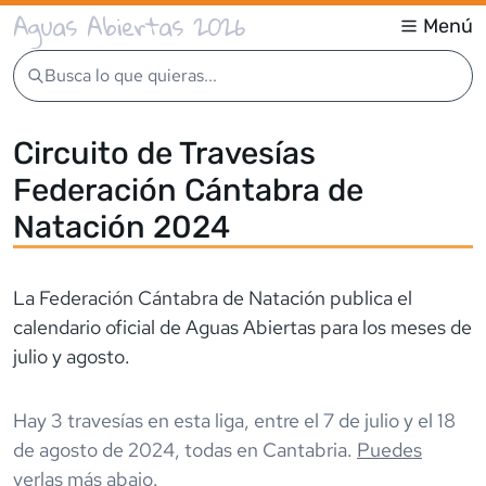
Aguas Abiertas 2026
Menú
Busca lo que quieras...
Circuito de Travesías
Federación Cántabra de
Natación 2024
La Federación Cántabra de Natación publica el
calendario oficial de Aguas Abiertas para los meses de
julio y agosto.
Hay
3
travesía
s
en esta liga,
entre el
7 de julio
y el
18
de agosto de 2024
,
todas en
Cantabria
.
Puedes
verlas más abajo
.