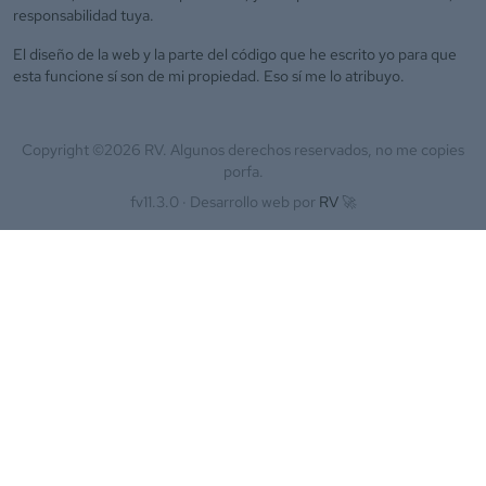
responsabilidad tuya.
El diseño de la web y la parte del código que he escrito yo para que
esta funcione sí son de mi propiedad. Eso sí me lo atribuyo.
Copyright ©
2026
RV. Algunos derechos reservados, no me copies
porfa.
fv11.3.0 ·
Desarrollo web por
RV
🚀