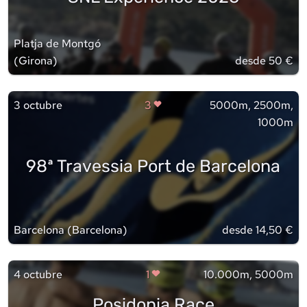
Platja de Montgó
(
Girona
)
desde 50 €
3 octubre
3
5000m, 2500m,
1000m
98ª Travessia Port de Barcelona
Barcelona
(
Barcelona
)
desde 14,50 €
4 octubre
1
10.000m, 5000m
Posidonia Race