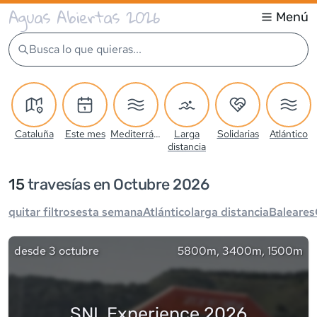
Aguas Abiertas 2026
Menú
Busca lo que quieras...
Cataluña
Este mes
Mediterráneo
Larga
Solidarias
Atlántico
distancia
15
travesía
s
en Octubre 2026
quitar filtros
esta semana
Atlántico
larga distancia
Baleares
desde
3 octubre
5800m, 3400m, 1500m
SNL Experience 2026