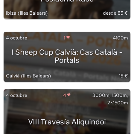
Ibiza
(
Illes Balears
)
desde 85 €
4 octubre
1
4100m
I Sheep Cup Calvià: Cas Català -
Portals
Calvià
(
Illes Balears
)
15 €
4 octubre
4
3000m, 1500m,
2×1500m
VIII Travesía Aliquindoi