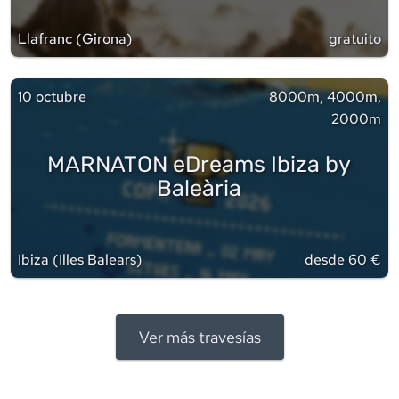
Llafranc
(
Girona
)
gratuito
10 octubre
8000m, 4000m,
2000m
MARNATON eDreams Ibiza by
Baleària
Ibiza
(
Illes Balears
)
desde 60 €
Ver más travesías