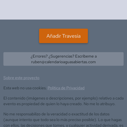
Añadir Travesía
¿Errores? ¿Sugerencias? Escríbeme a
ruben@calendarioaguasabiertas.com
Sobre este proyecto
Esta web no usa cookies.
Política de Privacidad
El contenido (imágenes o descripciones, por ejemplo) relativo a cada
evento es propiedad de quien lo haya creado. No me lo atribuyo.
No me responsabilizo de la veracidad o exactitud de los datos
(aunque intento que todo sea lo más preciso posible). Lo que hagas
con ellos, las decisiones que tomes, y cualquier actividad derivada, es