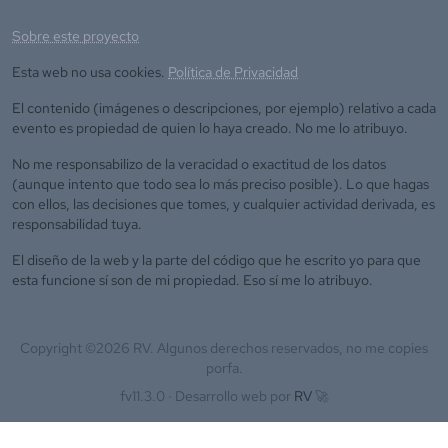
Sobre este proyecto
Esta web no usa cookies.
Política de Privacidad
El contenido (imágenes o descripciones, por ejemplo) relativo a cada
evento es propiedad de quien lo haya creado. No me lo atribuyo.
No me responsabilizo de la veracidad o exactitud de los datos
(aunque intento que todo sea lo más preciso posible). Lo que hagas
con ellos, las decisiones que tomes, y cualquier actividad derivada, es
responsabilidad tuya.
El diseño de la web y la parte del código que he escrito yo para que
esta funcione sí son de mi propiedad. Eso sí me lo atribuyo.
Copyright ©
2026
RV. Algunos derechos reservados, no me copies
porfa.
fv11.3.0 ·
Desarrollo web por
RV
🚀