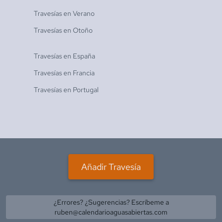
Travesías en
Verano
Travesías en
Otoño
Travesías en
España
Travesías en
Francia
Travesías en
Portugal
Añadir Travesía
¿Errores? ¿Sugerencias? Escríbeme a
ruben@calendarioaguasabiertas.com