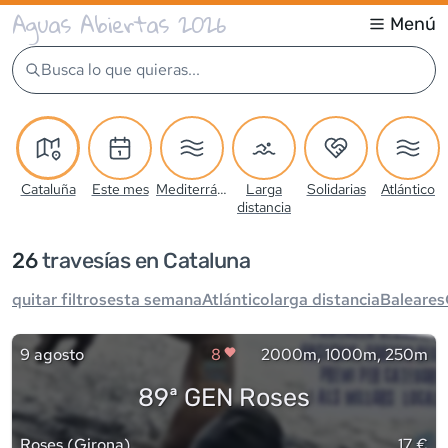
Aguas Abiertas 2026
Menú
Busca lo que quieras...
Cataluña
Este mes
Mediterráneo
Larga
Solidarias
Atlántico
distancia
26
travesía
s
en Cataluna
quitar filtros
esta semana
Atlántico
larga distancia
Baleares
9 agosto
8
2000m, 1000m, 250m
89ª GEN Roses
Roses
(
Girona
)
17 €