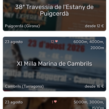
38ª Travessia de l'Estany de
Puigcerdà
Puigcerdà
(
Girona
)
desde 12 €
23 agosto
12
6000m, 4000m,
2000m
XI Milla Marina de Cambrils
Cambrils
(
Tarragona
)
desde 16 €
23 agosto
1
5000m, 3000m,
1500m