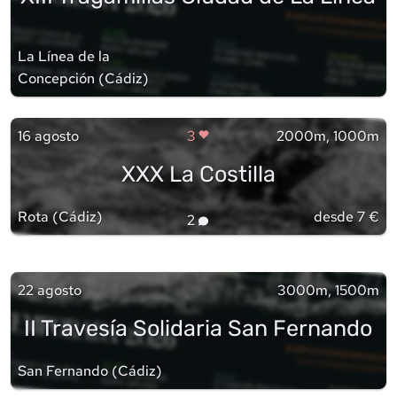
La Línea de la
Concepción
(
Cádiz
)
16 agosto
3
2000m, 1000m
XXX La Costilla
Rota
(
Cádiz
)
desde 7 €
2
22 agosto
3000m, 1500m
II Travesía Solidaria San Fernando
San Fernando
(
Cádiz
)