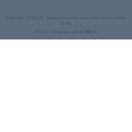
Copyright ©
2026
RV. Algunos derechos reservados, no me copies
porfa.
fv11.3.0 ·
Desarrollo web por
RV
🚀