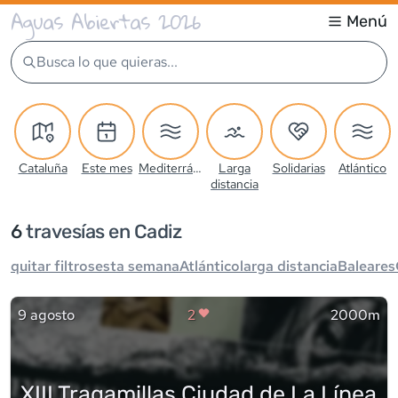
Aguas Abiertas 2026
Menú
Busca lo que quieras...
Cataluña
Este mes
Mediterráneo
Larga
Solidarias
Atlántico
distancia
6
travesía
s
en Cadiz
quitar filtros
esta semana
Atlántico
larga distancia
Baleares
9 agosto
2
2000m
XIII Tragamillas Ciudad de La Línea