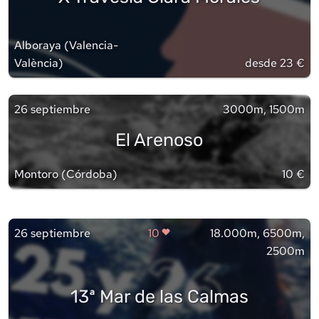
Alboraya
(
Valencia-
València
)
desde 23 €
26 septiembre
3000m, 1500m
El Arenoso
Montoro
(
Córdoba
)
10 €
26 septiembre
10
18.000m, 6500m,
2500m
13ª Mar de las Calmas