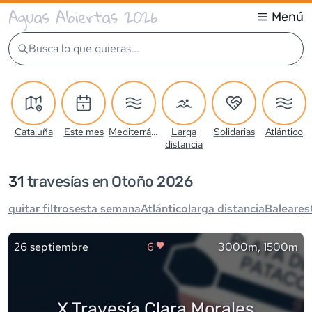
Aguas Abiertas 2026
Menú
Busca lo que quieras...
Cataluña
Este mes
Mediterráneo
Larga
Solidarias
Atlántico
distancia
31
travesía
s
en Otoño 2026
quitar filtros
esta semana
Atlántico
larga distancia
Baleares
26 septiembre
6
3000m, 1500m
X Travesía Clara Morales