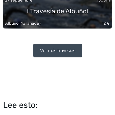
27 septiembre
1500m
I Travesía de Albuñol
Albuñol
(
Granada
)
12 €
Ver más travesías
Lee esto: