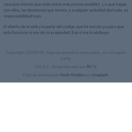
(aunque intento que todo sea lo más preciso posible). Lo que hagas
con ellos, las decisiones que tomes, y cualquier actividad derivada, es
responsabilidad tuya.
El diseño de la web y la parte del código que he escrito yo para que
esta funcione sí son de mi propiedad. Eso sí me lo atribuyo.
Copyright ©
2026
RV. Algunos derechos reservados, no me copies
porfa.
fv11.3.0 ·
Desarrollo web por
RV
🚀
Foto de portada por
Nodir Khalilov
en
Unsplash
.