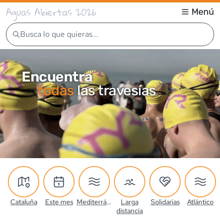
Aguas Abiertas 2026
Menú
Busca lo que quieras...
Encuentra
todas
las travesías
Cataluña
Este mes
Mediterráneo
Larga
Solidarias
Atlántico
distancia