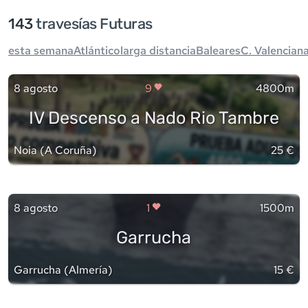
143
travesía
s
Futuras
esta semana
Atlántico
larga distancia
Baleares
C. Valencian
8 agosto
9
4800m
IV Descenso a Nado Rio Tambre
Noia
(
A Coruña
)
25 €
8 agosto
1
1500m
Garrucha
Garrucha
(
Almería
)
15 €