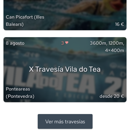
Can Picafort
(
Illes
Balears
)
16 €
8 agosto
3
3600m, 1200m,
4×400m
X Travesía Vila do Tea
Ponteareas
(
Pontevedra
)
desde 20 €
Ver más travesías