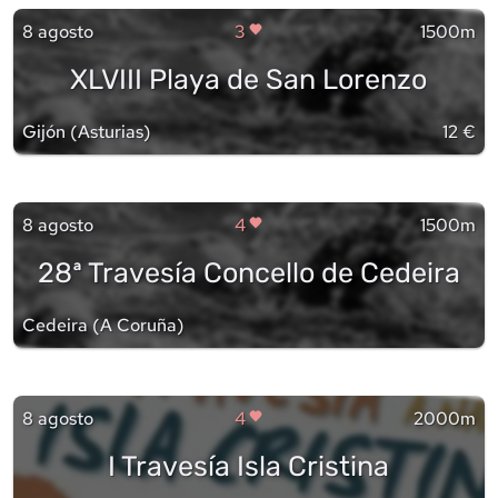
8 agosto
3
1500m
XLVIII Playa de San Lorenzo
Gijón
(
Asturias
)
12 €
8 agosto
4
1500m
28ª Travesía Concello de Cedeira
Cedeira
(
A Coruña
)
8 agosto
4
2000m
I Travesía Isla Cristina