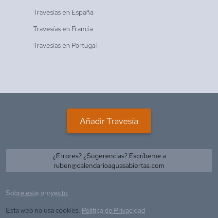
Travesías en
España
Travesías en
Francia
Travesías en
Portugal
Añadir Travesía
¿Errores? ¿Sugerencias? Escríbeme a
ruben@calendarioaguasabiertas.com
Sobre este proyecto
Esta web no usa cookies.
Política de Privacidad