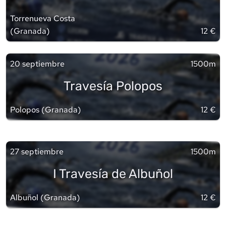
Torrenueva Costa
(
Granada
)
12 €
20 septiembre
1500m
Travesía Polopos
Polopos
(
Granada
)
12 €
27 septiembre
1500m
I Travesía de Albuñol
Albuñol
(
Granada
)
12 €