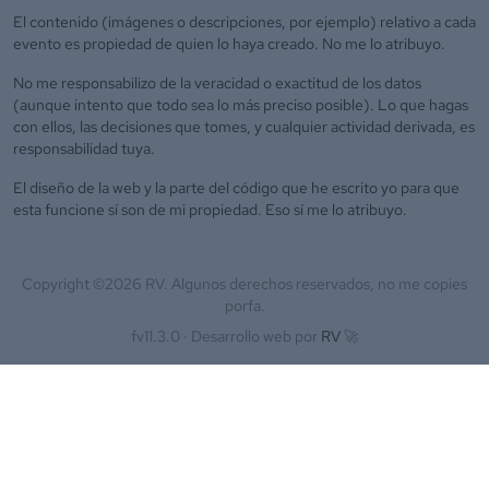
El contenido (imágenes o descripciones, por ejemplo) relativo a cada
evento es propiedad de quien lo haya creado. No me lo atribuyo.
No me responsabilizo de la veracidad o exactitud de los datos
(aunque intento que todo sea lo más preciso posible). Lo que hagas
con ellos, las decisiones que tomes, y cualquier actividad derivada, es
responsabilidad tuya.
El diseño de la web y la parte del código que he escrito yo para que
esta funcione sí son de mi propiedad. Eso sí me lo atribuyo.
Copyright ©
2026
RV. Algunos derechos reservados, no me copies
porfa.
fv11.3.0 ·
Desarrollo web por
RV
🚀