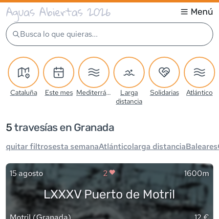
Aguas Abiertas 2026
Menú
Busca lo que quieras...
Cataluña
Este mes
Mediterráneo
Larga
Solidarias
Atlántico
distancia
5
travesía
s
en Granada
quitar filtros
esta semana
Atlántico
larga distancia
Baleares
15 agosto
2
1600m
LXXXV Puerto de Motril
Motril
(
Granada
)
12 €