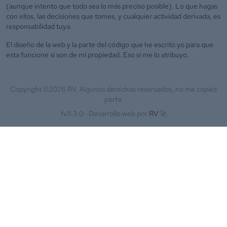
(aunque intento que todo sea lo más preciso posible). Lo que hagas
con ellos, las decisiones que tomes, y cualquier actividad derivada, es
responsabilidad tuya.
El diseño de la web y la parte del código que he escrito yo para que
esta funcione sí son de mi propiedad. Eso sí me lo atribuyo.
Copyright ©
2026
RV. Algunos derechos reservados, no me copies
porfa.
fv11.3.0 ·
Desarrollo web por
RV
🚀