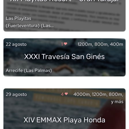
Las Playitas
(Fuerteventura)
(
Las
Palmas
)
22 agosto
1
1200m, 800m, 400m
XXXI Travesía San Ginés
Arrecife
(
Las Palmas
)
29 agosto
4
4000m, 1200m, 800m,
y más
XIV EMMAX Playa Honda