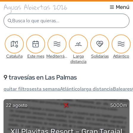
Aguas Abiertas 2026
Menú
Busca lo que quieras...
Cataluña
Este mes
Mediterráneo
Larga
Solidarias
Atlántico
distancia
9
travesía
s
en Las Palmas
quitar filtros
esta semana
Atlántico
larga distancia
Baleares
×
22 agosto
5000m
XII Playitas Resort – Gran Tarajal