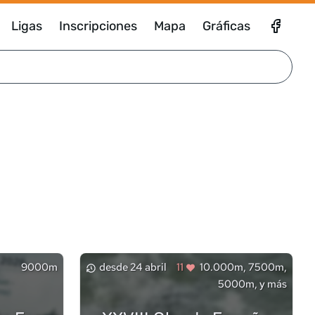
Ligas
Inscripciones
Mapa
Gráficas
9000m
desde
24 abril
11
10.000m, 7500m,
5000m, y más