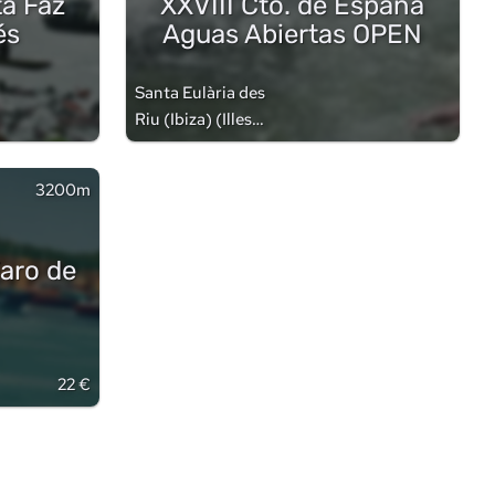
ta Faz
XXVIII Cto. de España
és
Aguas Abiertas OPEN
Santa Eulària des
Riu (Ibiza)
(
Illes
Balears
)
3200m
Faro de
22 €