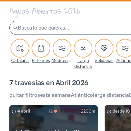
Aguas Abiertas 2026
Busca lo que quieras...
Cataluña
Este mes
Mediterráneo
Larga
Solidarias
Atlánti
distancia
7
travesía
s
en Abril 2026
quitar filtros
esta semana
Atlántico
larga distancia
4 abril
12
2200m
desde
10 