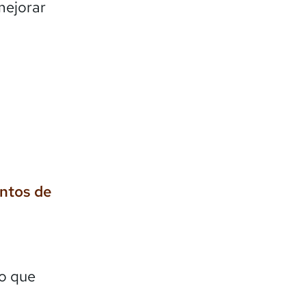
mejorar
entos de
lo que