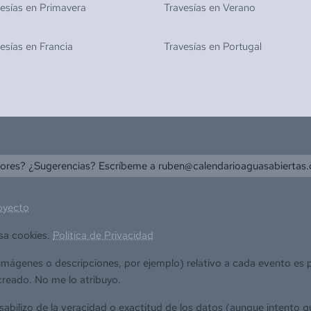
vesías en
Primavera
Travesías en
Verano
vesías en
Francia
Travesías en
Portugal
rores? ¿Sugerencias? Escríbeme a
ruben@calendarioaguasabiertas
oyecto
sa cookies.
Política de Privacidad
(imágenes o descripciones, por ejemplo) relativo a cada evento es
creado. No me lo atribuyo.
bilizo de la veracidad o exactitud de los datos (aunque intento q