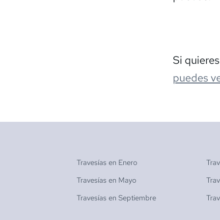
Si quiere
puedes ve
Travesías en
Enero
Tra
Travesías en
Mayo
Tra
Travesías en
Septiembre
Tra