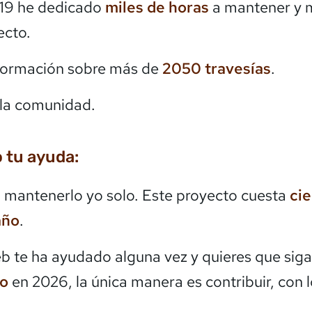
19 he dedicado
miles de horas
a mantener y 
ecto.
formación sobre más de
2050
travesías
.
la comunidad.
 tu ayuda:
mantenerlo yo solo. Este proyecto cuesta
ci
año
.
eb te ha ayudado alguna vez y quieres que siga
do
en 2026, la única manera es contribuir, con 