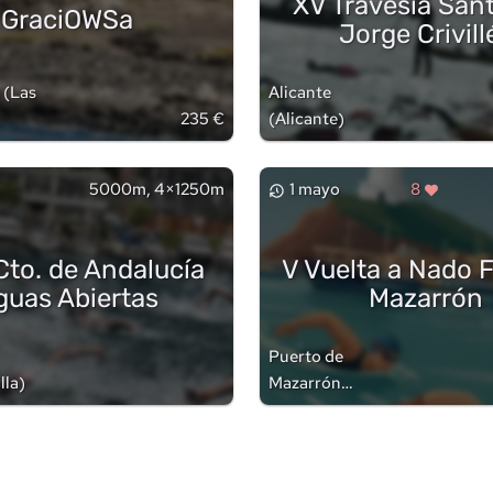
XV Travesía San
GraciOWSa
Jorge Crivill
(
Las
Alicante
235 €
(
Alicante
)
5000m, 4×1250m
1 mayo
8
Cto. de Andalucía
V Vuelta a Nado 
guas Abiertas
Mazarrón
Puerto de
lla
)
Mazarrón
(
Murcia
)