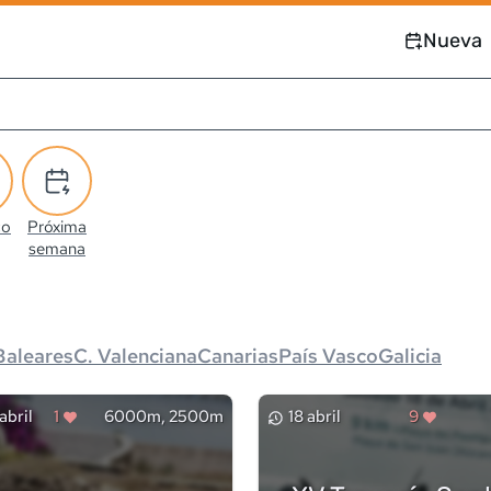
Nueva
co
Próxima
semana
Baleares
C. Valenciana
Canarias
País Vasco
Galicia
abril
1
6000m, 2500m
18 abril
9