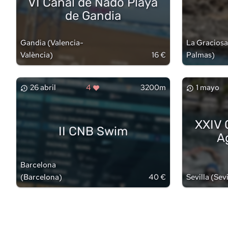
VI Canal de Nado Playa
de Gandia
Gandia
(
Valencia-
La Graciosa
València
)
16 €
Palmas
)
26 abril
4
3200m
1 mayo
XXIV 
II CNB Swim
A
Barcelona
(
Barcelona
)
40 €
Sevilla
(
Sevi