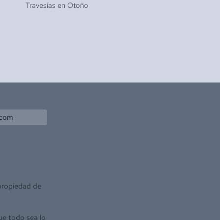
Travesías en
Otoño
.com
 propiedad de
ue todo sea lo