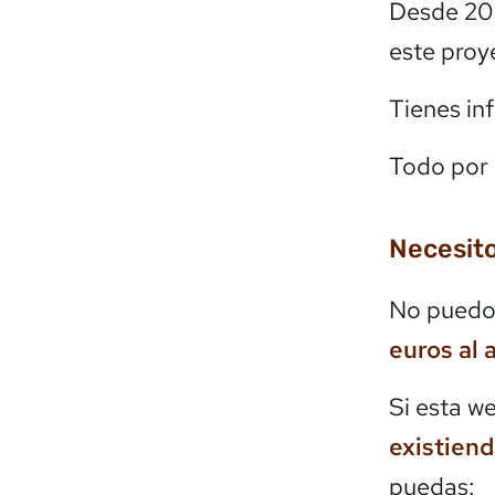
Desde 20
este proy
Tienes in
Todo por 
Necesito
No puedo 
euros al 
Si esta w
existien
puedas: