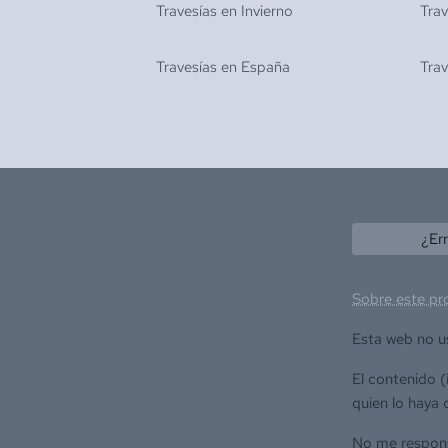
Travesías en
Invierno
Tra
Travesías en
España
Tra
¿Er
Sobre este pr
Esta web no u
El contenido 
quien lo haya 
No me responsa