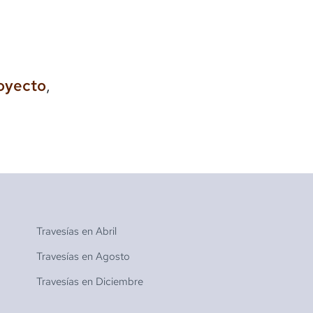
royecto
,
Travesías en
Abril
Travesías en
Agosto
Travesías en
Diciembre