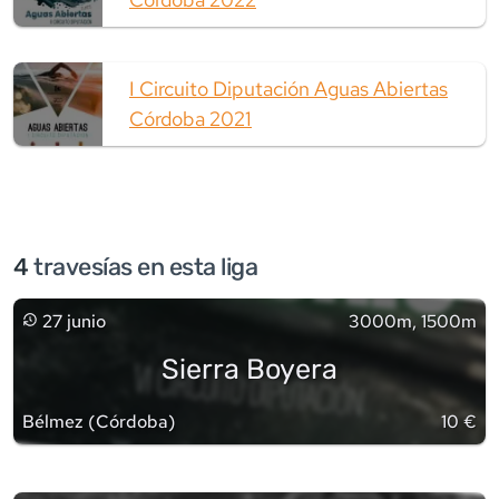
I Circuito Diputación Aguas Abiertas
Córdoba 2021
4
travesía
s
en esta liga
27 junio
3000m, 1500m
Sierra Boyera
Bélmez
(
Córdoba
)
10 €