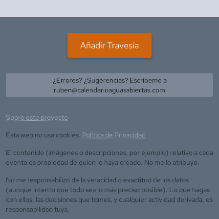
Añadir Travesía
¿Errores? ¿Sugerencias? Escríbeme a
ruben@calendarioaguasabiertas.com
Sobre este proyecto
Esta web no usa cookies.
Política de Privacidad
El contenido (imágenes o descripciones, por ejemplo) relativo a cada
evento es propiedad de quien lo haya creado. No me lo atribuyo.
No me responsabilizo de la veracidad o exactitud de los datos
(aunque intento que todo sea lo más preciso posible). Lo que hagas
con ellos, las decisiones que tomes, y cualquier actividad derivada, es
responsabilidad tuya.