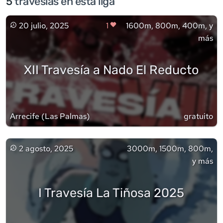
5
travesía
s
en esta liga
20 julio, 2025
1
1600m, 800m, 400m, y
más
XII Travesía a Nado El Reducto
Arrecife
(
Las Palmas
)
gratuito
2 agosto, 2025
3000m, 1500m, 800m,
y más
I Travesía La Tiñosa 2025