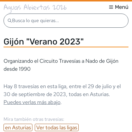
Aguas Abiertas 2026
Menú
Busca lo que quieras...
Gijón "Verano 2023"
Organizando el Circuito Travesías a Nado de Gijón
desde 1990
Hay
8
travesía
s
en esta liga,
entre el
29 de julio
y el
30 de septiembre de 2023
,
todas en
Asturias
.
Puedes verlas más abajo
.
Mira también otras travesías:
en
Asturias
Ver todas las ligas