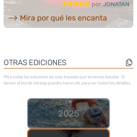
por
JONATAN
⟶ Mira por qué les encanta
OTRAS EDICIONES
Mira todas las ediciones de esta travesía que tenemos listadas. Si
tienen el borde
naranja
puedes hacer clic para ver todos los detalles.
4
2025
29-nov, 2025