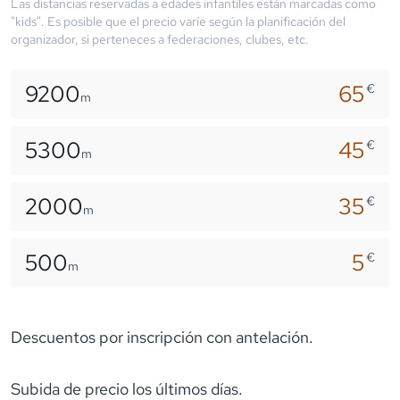
Las distancias reservadas a edades infantiles están marcadas como
"kids". Es posible que el precio varíe según la planificación del
organizador, si perteneces a federaciones, clubes, etc.
9200
65
€
m
5300
45
€
m
2000
35
€
m
500
5
€
m
Descuentos por inscripción con antelación.
Subida de precio los últimos días.