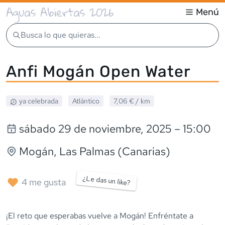
Aguas Abiertas 2026
Menú
Busca lo que quieras...
Anfi Mogán Open Water
ya celebrada
Atlántico
7,06 €
/ km
sábado 29 de noviembre, 2025
– 15:00
Mogán
, Las Palmas (Canarias)
¿Le das un like?
4
me gusta
¡El reto que esperabas vuelve a Mogán! Enfréntate a