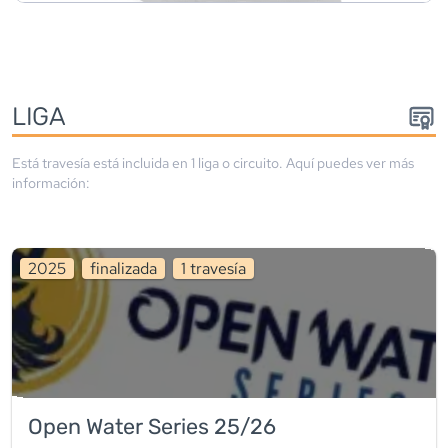
LIGA
Está travesía está incluida en
1
liga
o circuito
. Aquí puedes ver más
información:
2025
finalizada
1
travesía
Open Water Series 25/26