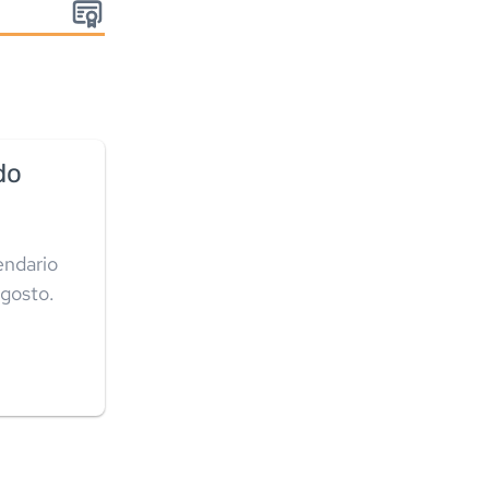
:
do
endario
agosto.