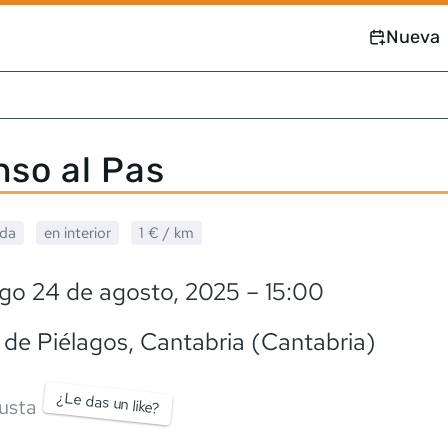
Nueva
so al Pas
ada
en interior
1 €
/ km
go 24 de agosto, 2025
– 15:00
 de Piélagos
, Cantabria (Cantabria)
¿Le das un like?
usta