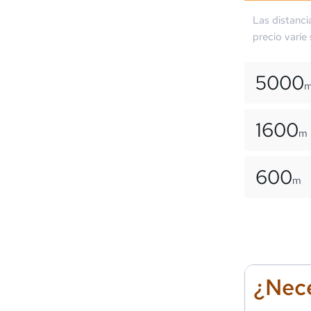
Las distanci
precio varíe
5000
1600
m
600
m
¿Nece