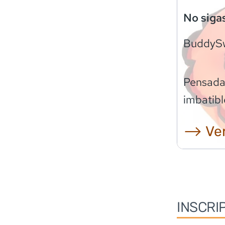
No siga
BuddyS
Pensadas
imbatibl
⟶ Ver
INSCRI