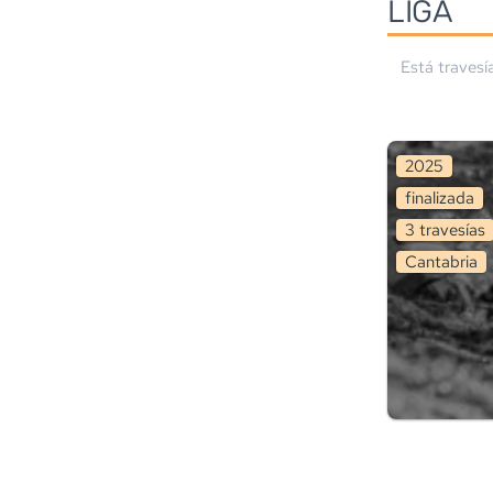
LIGA
Está travesí
2025
finalizada
3
travesía
s
Cantabria