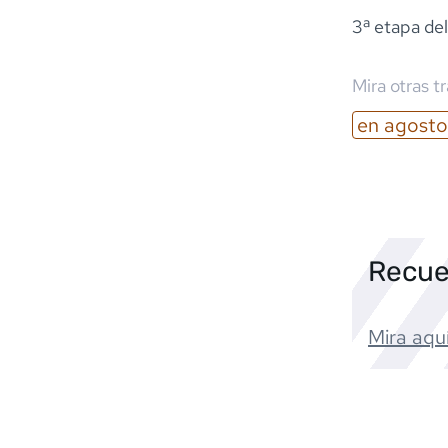
3ª etapa del
Mira otras t
en
agosto
Recue
Mira aquí