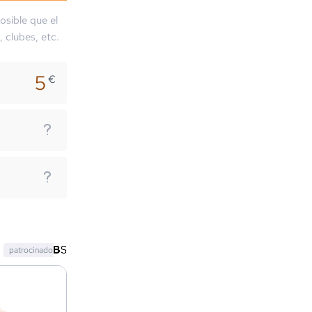
osible que el
, clubes, etc.
5
€
patrocinado