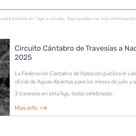
a está incluida en
1
liga
o circuito
. Aquí puedes ver más información
Circuito Cántabro de Travesías a Na
2025
La Federación Cántabra de Natación publica el cal
oficial de Aguas Abiertas para los meses de julio y 
3
travesía
s
en esta liga
,
todas celebradas
.
Mas info ⟶