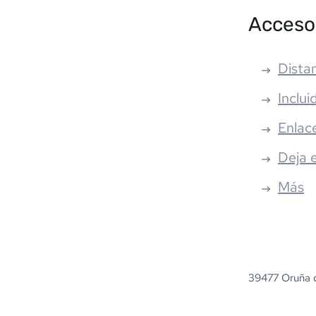
Acceso
Distan
Inclui
Enlac
Deja 
Más
39477 Oruña d