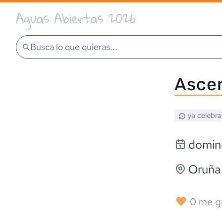
Aguas Abiertas 2026
Busca lo que quieras...
Ascen
ya celebr
domin
Oruña
0
me g