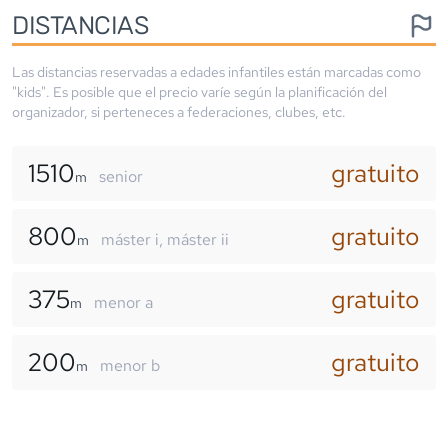
DISTANCIAS
Las distancias reservadas a edades infantiles están marcadas como
"kids". Es posible que el precio varíe según la planificación del
organizador, si perteneces a federaciones, clubes, etc.
1510
gratuito
senior
m
800
gratuito
máster i, máster ii
m
375
gratuito
menor a
m
200
gratuito
menor b
m