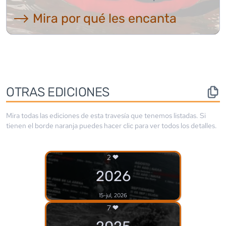
⟶ Mira por qué les encanta
OTRAS EDICIONES
Mira todas las ediciones de esta travesía que tenemos listadas. Si
tienen el borde
naranja
puedes hacer clic para ver todos los detalles.
2
2026
15-jul, 2026
7