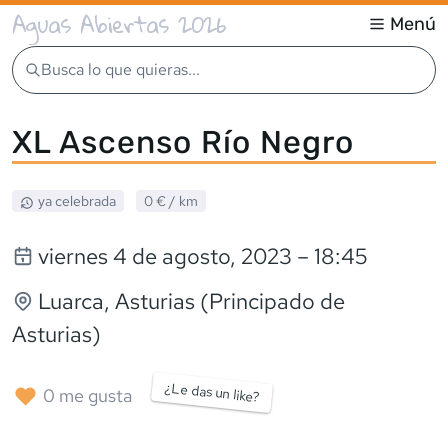
Aguas Abiertas 2026
Menú
Busca lo que quieras...
XL Ascenso Río Negro
ya celebrada
0 €
/ km
viernes 4 de agosto, 2023
– 18:45
Luarca
, Asturias (Principado de
Asturias)
¿Le das un like?
0
me gusta