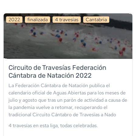
2022
finalizada
4
travesía
s
Cantabria
Circuito de Travesías Federación
Cántabra de Natación 2022
La Federación Cántabra de Natación publica el
calendario oficial de Aguas Abiertas para los meses de
julio y agosto que tras un parón de actividad a causa de
la pandemia vuelve a retomar, recuperando el
tradicional Circuito Cántabro de Travesías a Nado
4
travesía
s
en esta liga
,
todas celebradas
.