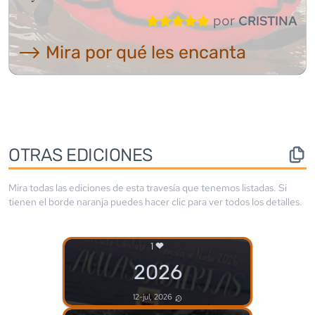
por
CRISTINA
⟶ Mira por qué les encanta
OTRAS EDICIONES
Mira todas las ediciones de esta travesía que tenemos listadas. Si
tienen el borde
naranja
puedes hacer clic para ver todos los detalles.
1
2026
12-jul, 2026