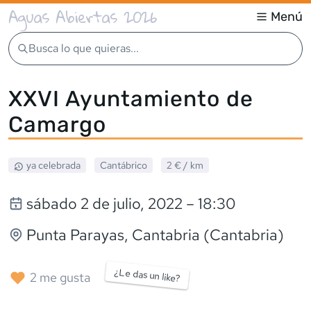
Aguas Abiertas 2026
Menú
Busca lo que quieras...
XXVI Ayuntamiento de
Camargo
ya celebrada
Cantábrico
2 €
/ km
sábado 2 de julio, 2022
– 18:30
Punta Parayas
, Cantabria (Cantabria)
¿Le das un like?
2
me gusta