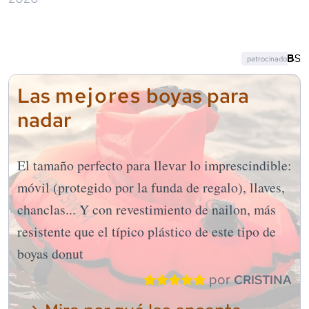
patrocinado
mejores
Las
boyas para
nadar
El tamaño perfecto para llevar lo imprescindible:
móvil (protegido por la funda de regalo), llaves,
chanclas... Y con revestimiento de nailon, más
resistente que el típico plástico de este tipo de
boyas donut
por
CRISTINA