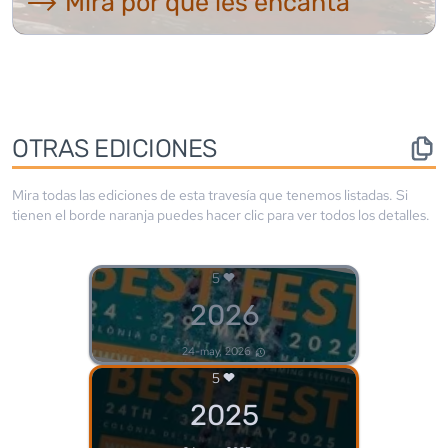
⟶ Mira por qué les encanta
OTRAS EDICIONES
Mira todas las ediciones de esta travesía que tenemos listadas. Si
tienen el borde
naranja
puedes hacer clic para ver todos los detalles.
5
2026
24-may, 2026
5
2025