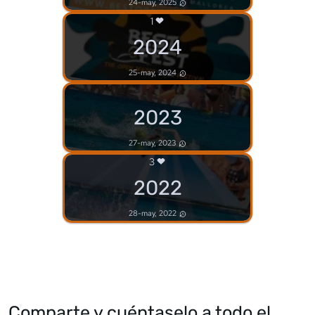
24-may, 2025
1
2024
25-may, 2024
2023
27-may, 2023
3
2022
28-may, 2022
Comparte y cuéntaselo a todo el