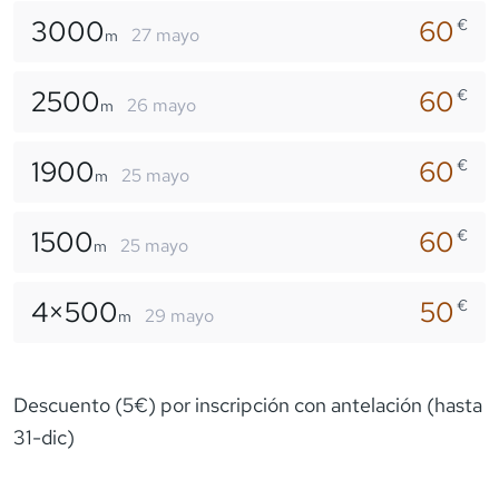
3000
60
€
27 mayo
m
2500
60
€
26 mayo
m
1900
60
€
25 mayo
m
1500
60
€
25 mayo
m
4×
500
50
€
29 mayo
m
Descuento (5€) por inscripción con antelación (hasta
31-dic)