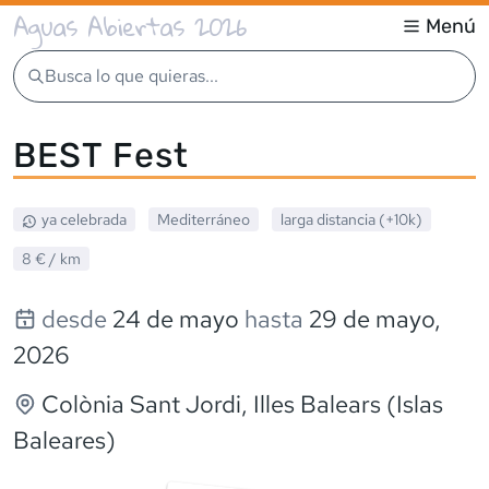
Aguas Abiertas 2026
Menú
Busca lo que quieras...
BEST Fest
ya celebrada
Mediterráneo
larga distancia (+10k)
8 €
/ km
desde
24 de mayo
hasta
29 de mayo,
2026
Colònia Sant Jordi
, Illes Balears (Islas
Baleares)