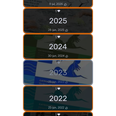
11-jul, 2026
1
2025
28-jun, 2025
1
2024
30-jun, 2024
1
2023
25-jun, 2023
1
2022
25-jun, 2022
1