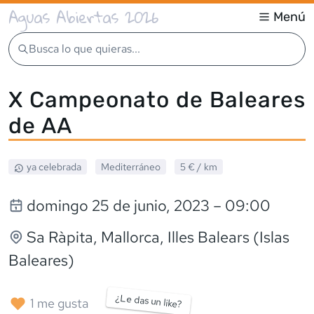
Aguas Abiertas 2026
Menú
Busca lo que quieras...
X Campeonato de Baleares
de AA
ya celebrada
Mediterráneo
5 €
/ km
domingo 25 de junio, 2023
– 09:00
Sa Ràpita, Mallorca
, Illes Balears (Islas
Baleares)
¿Le das un like?
1
me gusta