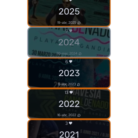
11
2025
19-abr, 2025
9
2024
30-mar, 2024
6
2023
8-abr, 2023
13
2022
16-abr, 2022
3
2021