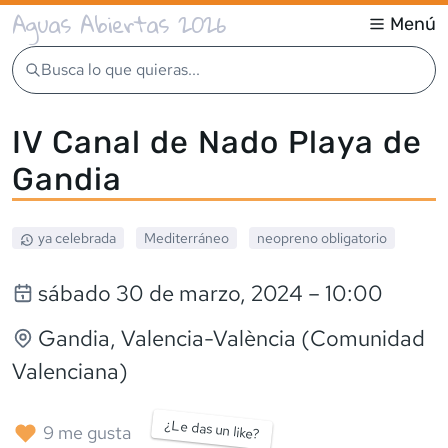
Aguas Abiertas 2026
Menú
Busca lo que quieras...
IV Canal de Nado Playa de
Gandia
ya celebrada
Mediterráneo
neopreno
obligatorio
sábado 30 de marzo, 2024
– 10:00
Gandia
, Valencia-València (Comunidad
Valenciana)
¿Le das un like?
9
me gusta