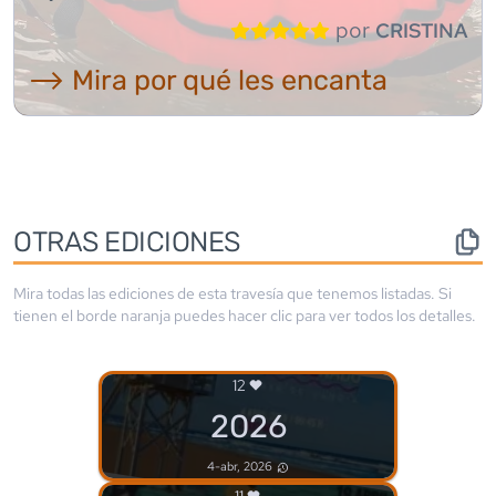
por
CRISTINA
⟶ Mira por qué les encanta
OTRAS EDICIONES
Mira todas las ediciones de esta travesía que tenemos listadas. Si
tienen el borde
naranja
puedes hacer clic para ver todos los detalles.
12
2026
4-abr, 2026