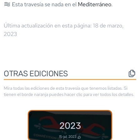
Esta travesía se nada en el
Mediterráneo
.
Última actualización en esta página:
18 de marzo,
2023
OTRAS EDICIONES
Mira todas las ediciones de esta travesía que tenemos listadas. Si
tienen el borde
naranja
puedes hacer clic para ver todos los detalles.
2023
15-jul, 2023