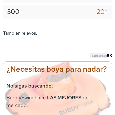
500
20
€
m
También relevos.
patrocinado
¿Necesitas boya para nadar?
No sigas buscando:
BuddySwim
hace
del
LAS MEJORES
mercado.