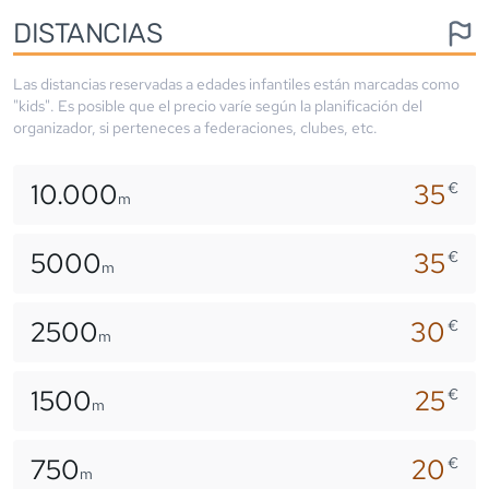
DISTANCIAS
Las distancias reservadas a edades infantiles están marcadas como
"kids". Es posible que el precio varíe según la planificación del
organizador, si perteneces a federaciones, clubes, etc.
10.000
35
€
m
5000
35
€
m
2500
30
€
m
1500
25
€
m
750
20
€
m