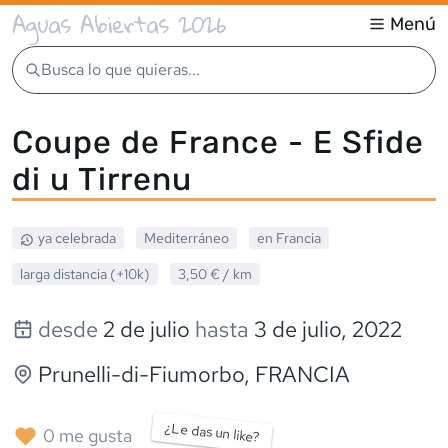
Aguas Abiertas 2026
Menú
Busca lo que quieras...
Coupe de France - E Sfide
di u Tirrenu
ya celebrada
Mediterráneo
en
Francia
larga distancia (+10k)
3,50 €
/ km
desde
2 de julio
hasta
3 de julio, 2022
Prunelli-di-Fiumorbo
,
FRANCIA
¿Le das un like?
0
me gusta