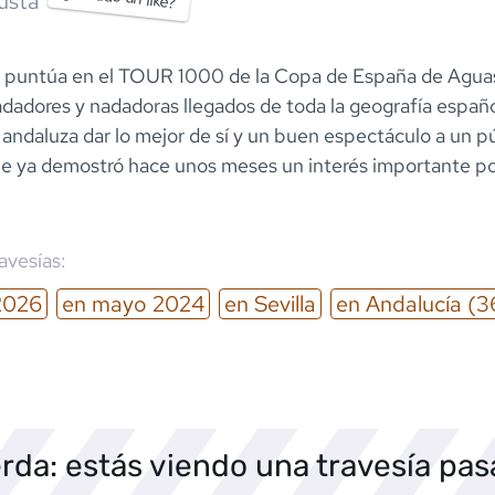
usta
 puntúa en el TOUR 1000 de la Copa de España de Aguas
adadores y nadadoras llegados de toda la geografía españ
l andaluza dar lo mejor de sí y un buen espectáculo a un p
ue ya demostró hace unos meses un interés importante po
ravesías:
2026
en
mayo
2024
en
Sevilla
en
Andalucía
(3
rda: estás viendo una travesía pa