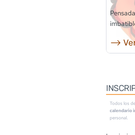
Pensadas
imbatibl
⟶ Ver
INSCRI
Todos los de
calendario 
personal.