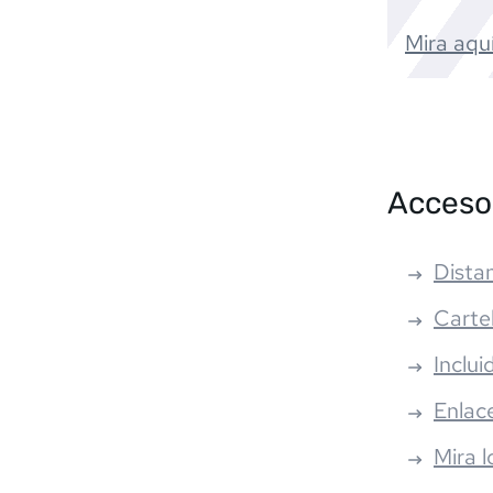
Mira aquí
Acceso
Distan
Carte
Inclui
Enlac
Mira l