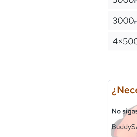
3000
4×
50
¿Nece
No siga
BuddyS