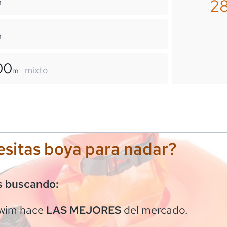
2
m
m
00
mixto
m
sitas boya para nadar?
s buscando:
wim
hace
del mercado.
LAS MEJORES