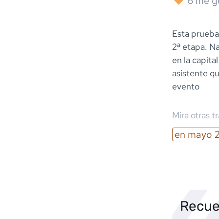
6
me g
Esta prueba
2ª etapa. N
en la capita
asistente q
evento
Mira otras t
en
mayo
Recue