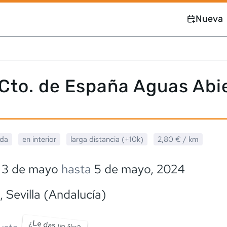
Nueva
Cto. de España Aguas Abi
ada
en interior
larga distancia (+10k)
2,80 €
/ km
3 de mayo
hasta
5 de mayo, 2024
, Sevilla (Andalucía)
¿Le das un like?