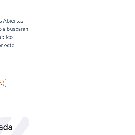
 Abiertas,
ola buscarán
úblico
r este
6)
sada