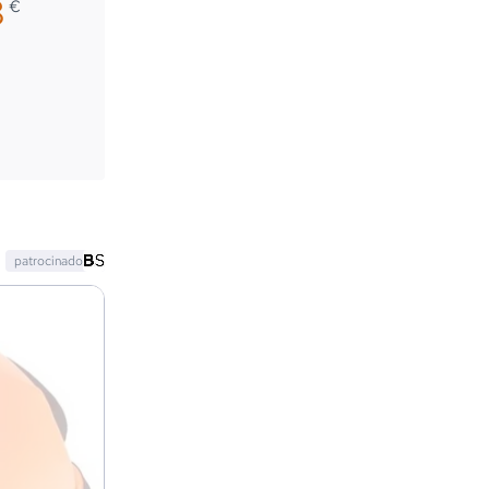
8
€
patrocinado