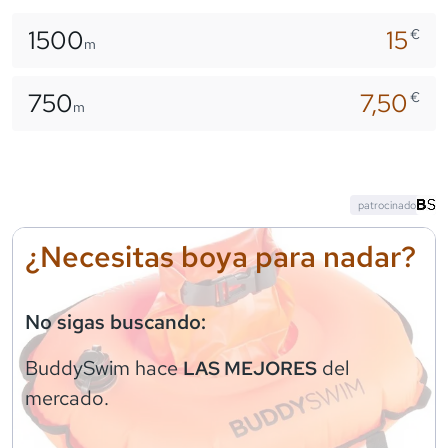
1500
15
€
m
750
7,50
€
m
patrocinado
¿Necesitas boya para nadar?
No sigas buscando:
BuddySwim
hace
del
LAS MEJORES
mercado.