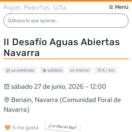
Aguas Abiertas 2026
Menú
Busca lo que quieras...
II Desafío Aguas Abiertas
Navarra
ya celebrada
solidaria
en interior
10 €
/ km
sábado 27 de junio, 2026
– 12:00
Beriain
, Navarra (Comunidad Foral de
Navarra)
¿Le das un like?
5
me gusta