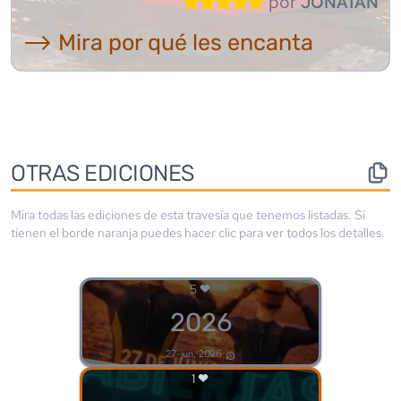
por
JONATAN
⟶ Mira por qué les encanta
OTRAS EDICIONES
Mira todas las ediciones de esta travesía que tenemos listadas. Si
tienen el borde
naranja
puedes hacer clic para ver todos los detalles.
5
2026
27-jun, 2026
1