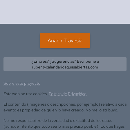
Añadir Travesía
¿Errores? ¿Sugerencias? Escríbeme a
ruben@calendarioaguasabiertas.com
Sobre este proyecto
Esta web no usa cookies.
Política de Privacidad
El contenido (imágenes o descripciones, por ejemplo) relativo a cada
evento es propiedad de quien lo haya creado. No me lo atribuyo.
No me responsabilizo de la veracidad o exactitud de los datos
(aunque intento que todo sea lo más preciso posible). Lo que hagas