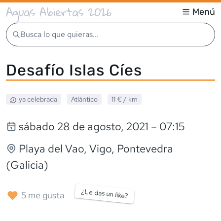
Aguas Abiertas 2026
Menú
Busca lo que quieras...
Desafío Islas Cíes
ya celebrada
Atlántico
11 €
/ km
sábado 28 de agosto, 2021
– 07:15
Playa del Vao, Vigo
, Pontevedra
(Galicia)
¿Le das un like?
5
me gusta