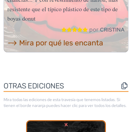
resistente que el típico plástico de este tipo de
boyas donut
por
CRISTINA
⟶ Mira por qué les encanta
OTRAS EDICIONES
Mira todas las ediciones de esta travesía que tenemos listadas. Si
tienen el borde
naranja
puedes hacer clic para ver todos los detalles.
×