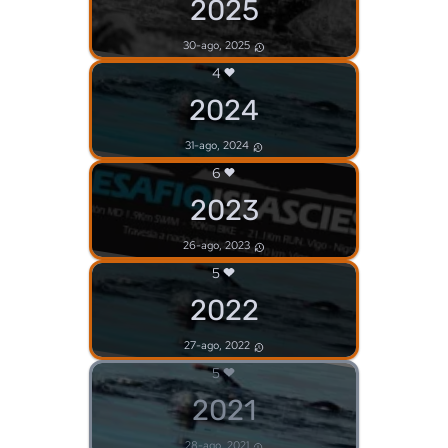
2025
30-ago, 2025
4
2024
31-ago, 2024
6
2023
26-ago, 2023
5
2022
27-ago, 2022
5
2021
28-ago, 2021