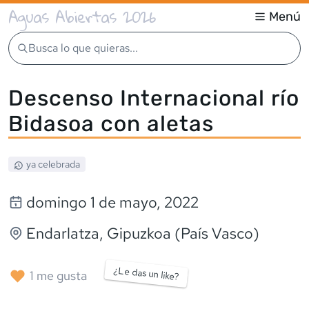
Aguas Abiertas 2026
Menú
Busca lo que quieras...
Descenso Internacional río
Bidasoa con aletas
ya celebrada
domingo 1 de mayo, 2022
Endarlatza
, Gipuzkoa (País Vasco)
¿Le das un like?
1
me gusta