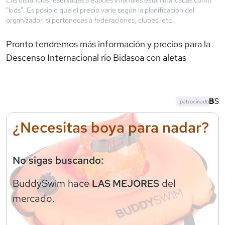
"kids". Es posible que el precio varíe según la planificación del
organizador, si perteneces a federaciones, clubes, etc.
Pronto tendremos más información y precios para la
Descenso Internacional río Bidasoa con aletas
patrocinado
¿Necesitas boya para nadar?
No sigas buscando:
BuddySwim
hace
del
LAS MEJORES
mercado.