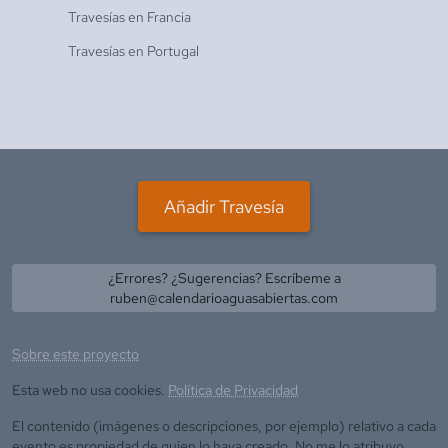
Travesías en
Francia
Travesías en
Portugal
Añadir Travesía
¿Errores? ¿Sugerencias? Escríbeme a
ruben@calendarioaguasabiertas.com
Sobre este proyecto
Esta web no usa cookies.
Política de Privacidad
El contenido (imágenes o descripciones, por ejemplo) relativo a cada
evento es propiedad de quien lo haya creado. No me lo atribuyo.