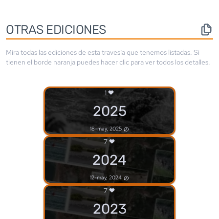
OTRAS EDICIONES
Mira todas las ediciones de esta travesía que tenemos listadas. Si
tienen el borde
naranja
puedes hacer clic para ver todos los detalles.
1
2025
18-may, 2025
7
2024
12-may, 2024
7
2023