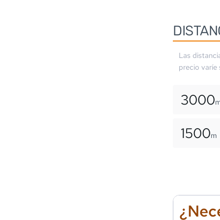
DISTAN
Las distanci
precio varíe
3000
1500
m
¿Nece