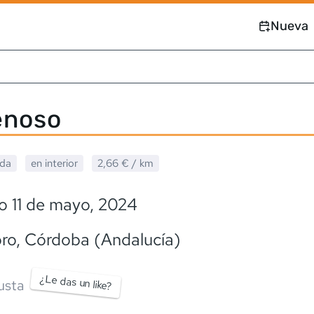
Nueva
enoso
ada
en interior
2,66 €
/ km
o 11 de mayo, 2024
ro
, Córdoba (Andalucía)
¿Le das un like?
usta