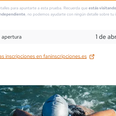
talles para apuntarte a esta prueba. Recuerda que
estás visitand
independiente
, no podemos ayudarte con ningún detalle sobre tu i
1 de ab
 apertura
as inscripciones en
faninscripciones.es