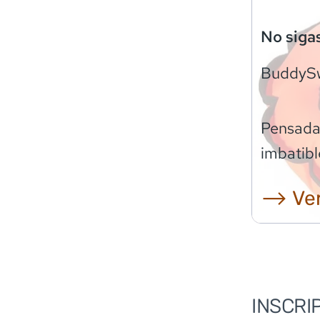
No siga
BuddyS
Pensadas
imbatibl
⟶ Ver
INSCRI