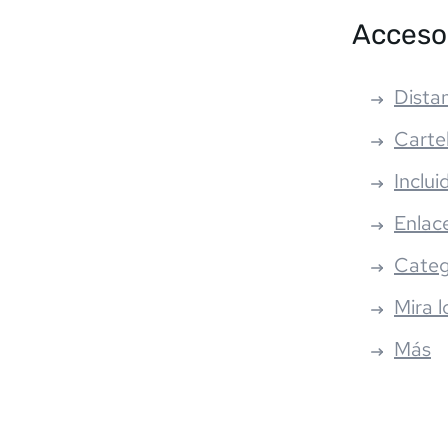
Acceso
Distan
Carte
Inclui
Enlac
Categ
Mira l
Más