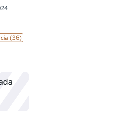
024
cía
(36)
sada