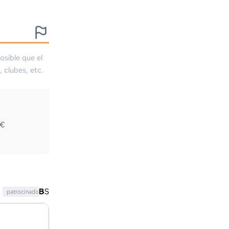
osible que el
, clubes, etc.
8
€
patrocinado