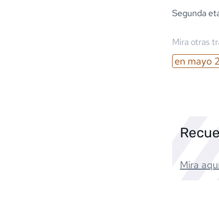
Segunda eta
Mira otras t
en
mayo
Recue
Mira aquí