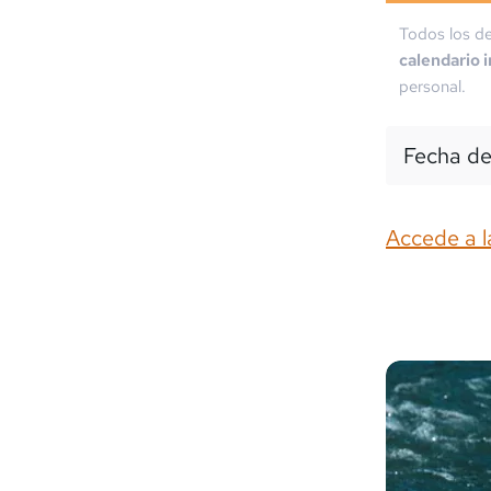
Todos los de
calendario 
personal.
Fecha de
Accede a l