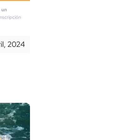
o un
nscripción
ril, 2024