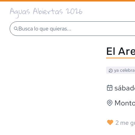
Aguas Abiertas 2026
Busca lo que quieras...
El Ar
ya celebr
sábad
Monto
2
me g