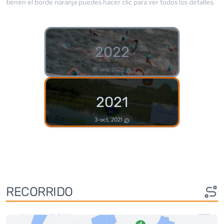
tienen el borde
naranja
puedes hacer clic para ver todos los detalles.
2022
18-sep, 2022
2021
3-oct, 2021
RECORRIDO