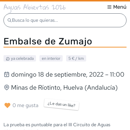
Aguas Abiertas 2026
Menú
Busca lo que quieras...
Embalse de Zumajo
ya celebrada
en interior
5 €
/ km
domingo 18 de septiembre, 2022
– 11:00
Minas de Ríotinto
, Huelva (Andalucía)
¿Le das un like?
0
me gusta
La prueba es puntuable para el III Circuito de Aguas