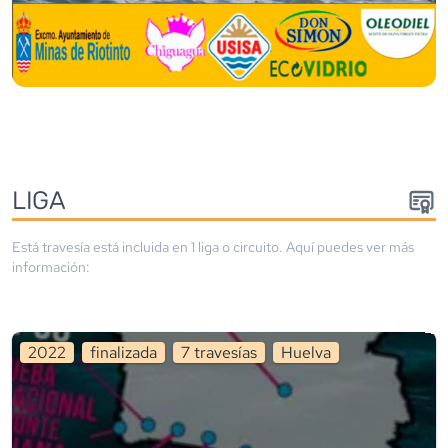
LIGA
Está travesía está incluida en
1
liga
o circuito
. Aquí puedes ver más
información:
2022
finalizada
7
travesía
s
Huelva