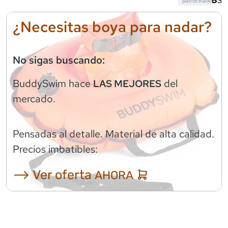
patrocinado
¿Necesitas boya para nadar?
No sigas buscando:
BuddySwim
hace
del
LAS MEJORES
mercado.
Pensadas al detalle. Material de alta calidad.
Precios imbatibles:
⟶ Ver oferta
AHORA