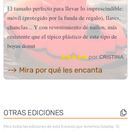
El tamaño perfecto para llevar lo imprescindible:
móvil (protegido por la funda de regalo), llaves,
chanclas... Y con revestimiento de nailon, más
resistente que el típico plástico de este tipo de
boyas donut
por
CRISTINA
⟶ Mira por qué les encanta
OTRAS EDICIONES
Mira todas las ediciones de esta travesía que tenemos listadas. Si