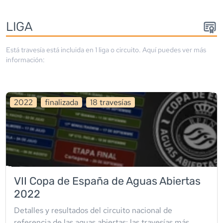
LIGA
Está travesía está incluida en
1
liga
o circuito
. Aquí puedes ver más
información:
2022
finalizada
18
travesía
s
VII Copa de España de Aguas Abiertas
2022
Detalles y resultados del circuito nacional de
referencia de las aguas abiertas: las travesías más