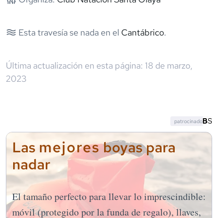
Esta travesía se nada en el
Cantábrico
.
Última actualización en esta página:
18 de marzo,
2023
patrocinado
mejores
Las
boyas para
nadar
El tamaño perfecto para llevar lo imprescindible:
móvil (protegido por la funda de regalo), llaves,