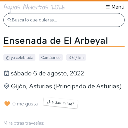
Aguas Abiertas 2026
Menú
Busca lo que quieras...
Ensenada de El Arbeyal
ya celebrada
Cantábrico
3 €
/ km
sábado 6 de agosto, 2022
Gijón
, Asturias (Principado de Asturias)
¿Le das un like?
0
me gusta
Mira otras travesías: