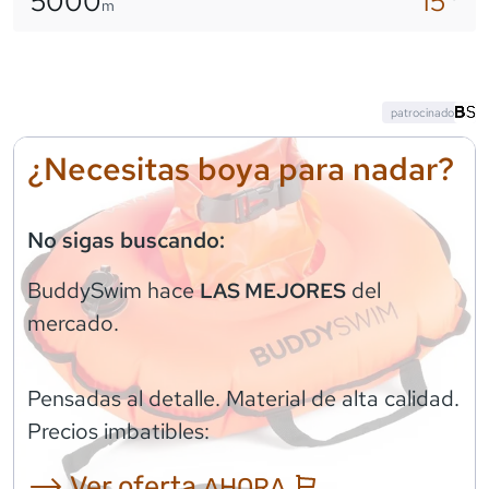
5000
15
m
patrocinado
¿Necesitas boya para nadar?
No sigas buscando:
BuddySwim
hace
del
LAS MEJORES
mercado.
Pensadas al detalle. Material de alta calidad.
Precios imbatibles:
⟶ Ver oferta
AHORA