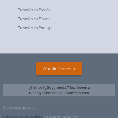
Travesías en
España
Travesías en
Francia
Travesías en
Portugal
Añadir Travesía
¿Errores? ¿Sugerencias? Escríbeme a
ruben@calendarioaguasabiertas.com
Sobre este proyecto
Esta web no usa cookies.
Política de Privacidad