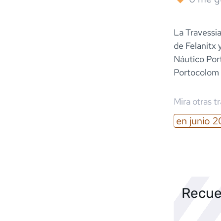
La Travessi
de Felanitx 
Náutico Port
Portocolom
Mira otras t
en
junio
2
Recue