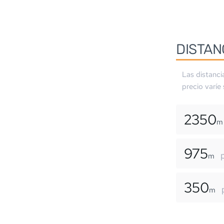
DISTAN
Las distanci
precio varíe
2350
m
975
m
350
m