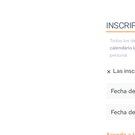
INSCRI
Todos los de
calendario 
personal.
Las insc
Fecha de
Fecha de
Accede a l