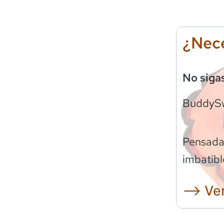
¿Nece
No siga
BuddyS
Pensadas
imbatibl
⟶ Ver