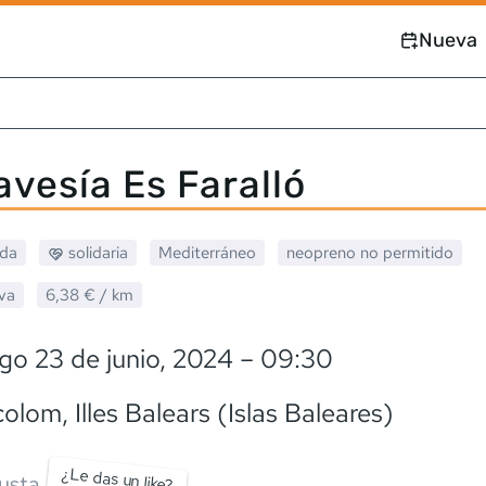
Nueva
ravesía Es Faralló
ada
solidaria
Mediterráneo
neopreno
no permitido
va
6,38 €
/ km
o 23 de junio, 2024
– 09:30
colom
, Illes Balears (Islas Baleares)
¿Le das un like?
usta