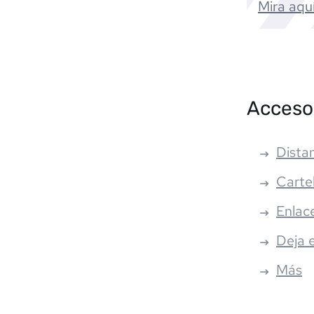
Mira aquí
Acceso
Distan
Carte
Enlac
Deja 
Más