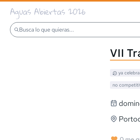
Aguas Abiertas 2026
Busca lo que quieras...
VII T
ya celebr
no competiti
doming
Porto
0
me g