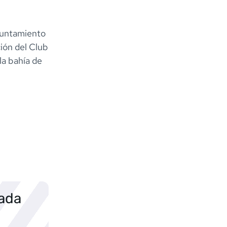
yuntamiento
ción del Club
la bahía de
sada