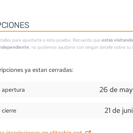
PCIONES
talles para apuntarte a esta prueba. Recuerda que
estás visitand
independiente
, no podemos ayudarte con ningún detalle sobre tu i
ripciones ya estan cerradas:
26 de may
 apertura
21 de jun
 cierre
as inscripciones en
elitechip.net