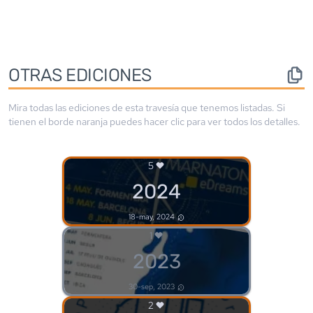
OTRAS EDICIONES
Mira todas las ediciones de esta travesía que tenemos listadas. Si
tienen el borde
naranja
puedes hacer clic para ver todos los detalles.
5
2024
18-may, 2024
1
2023
30-sep, 2023
2