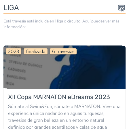
LIGA
Está travesía está incluida en
1
liga
o circuito
. Aquí puedes ver más
información:
2023
finalizada
6
travesía
s
XII Copa MARNATON eDreams 2023
Súmate al Swim&Fun, súmate a MARNATON: Vive una
experiencia única nadando en aguas turquesas,
travesías de gran belleza en un entorno natural
definido por grandes acantilados y calas de agua