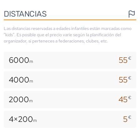
DISTANCIAS
Las distancias reservadas a edades infantiles están marcadas como
"kids". Es posible que el precio varíe según la planificación del
organizador, si perteneces a federaciones, clubes, etc.
6000
55
€
m
4000
55
€
m
2000
45
€
m
4×
200
5
€
m