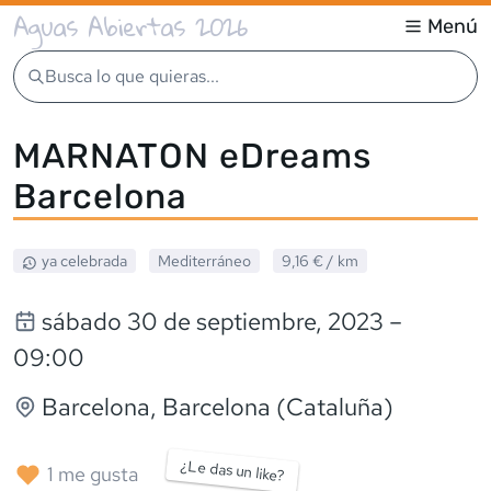
Aguas Abiertas 2026
Menú
Busca lo que quieras...
MARNATON eDreams
Barcelona
ya celebrada
Mediterráneo
9,16 €
/ km
sábado 30 de septiembre, 2023
–
09:00
Barcelona
, Barcelona (Cataluña)
¿Le das un like?
1
me gusta