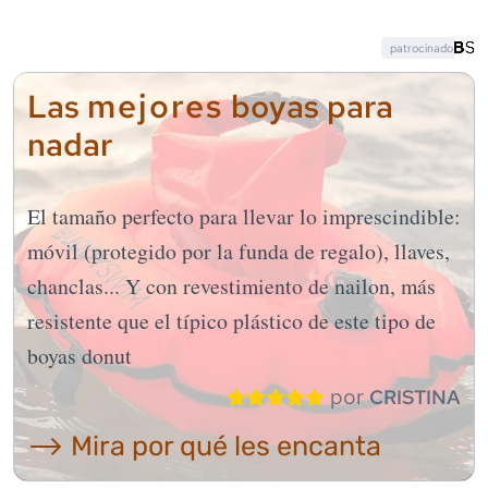
patrocinado
mejores
Las
boyas para
nadar
El tamaño perfecto para llevar lo imprescindible:
móvil (protegido por la funda de regalo), llaves,
chanclas... Y con revestimiento de nailon, más
resistente que el típico plástico de este tipo de
boyas donut
por
CRISTINA
⟶ Mira por qué les encanta