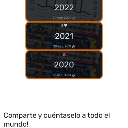
2022
21-may, 2022
8
2021
30-oct, 2021
×
2020
17-oct, 2020
Comparte y cuéntaselo a todo el
mundo!