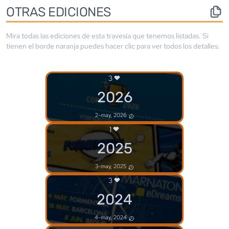
OTRAS EDICIONES
Mira todas las ediciones de esta travesía que tenemos listadas. Si
tienen el borde
naranja
puedes hacer clic para ver todos los detalles.
3
2026
2-may, 2026
1
2025
3-may, 2025
3
2024
4-may, 2024