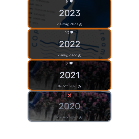
6
2023
20-may, 2023
10
2022
7-may, 2022
7
2021
16-oct, 2021
×
2020
26-sep, 2020