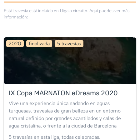
Está travesía está incluida en
1
liga
o circuito
. Aquí puedes ver más
información:
2020
finalizada
5
travesía
s
IX Copa MARNATON eDreams 2020
Vive una experiencia única nadando en aguas
turquesas, travesías de gran belleza en un entorno
natural definido por grandes acantilados y calas de
agua cristalina, o frente a la ciudad de Barcelona
5
travesía
s
en esta liga
,
todas celebradas
.