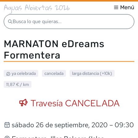
Aguas Abiertas 2026
Menú
Busca lo que quieras...
MARNATON eDreams
Formentera
ya celebrada
cancelada
larga distancia (+10k)
11,87 €
/ km
Travesía CANCELADA
sábado 26 de septiembre, 2020
– 09:30