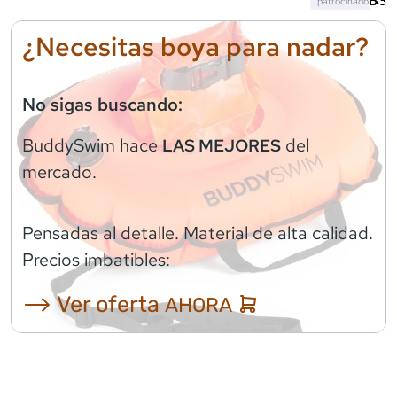
patrocinado
¿Necesitas boya para nadar?
No sigas buscando:
BuddySwim
hace
del
LAS MEJORES
mercado.
Pensadas al detalle. Material de alta calidad.
Precios imbatibles:
⟶ Ver oferta
AHORA