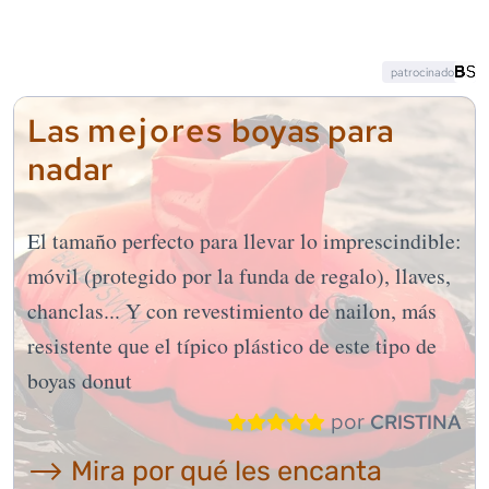
patrocinado
mejores
Las
boyas para
nadar
El tamaño perfecto para llevar lo imprescindible:
móvil (protegido por la funda de regalo), llaves,
chanclas... Y con revestimiento de nailon, más
resistente que el típico plástico de este tipo de
boyas donut
por
CRISTINA
⟶ Mira por qué les encanta