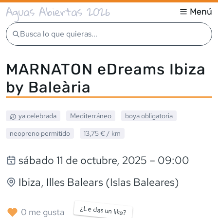
Aguas Abiertas 2026
Menú
Busca lo que quieras...
MARNATON eDreams Ibiza
by Baleària
ya celebrada
Mediterráneo
boya obligatoria
neopreno
permitido
13,75 €
/ km
sábado 11 de octubre, 2025
– 09:00
Ibiza
, Illes Balears (Islas Baleares)
¿Le das un like?
0
me gusta