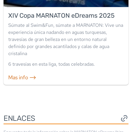
XIV Copa MARNATON eDreams 2025
Súmate al Swim&Fun, súmate a MARNATON: Vive una
experiencia única nadando en aguas turquesas,
travesías de gran belleza en un entorno natural
definido por grandes acantilados y calas de agua
cristalina
6
travesía
s
en esta liga
,
todas celebradas
.
Mas info ⟶
ENLACES
Encuentra toda la información sobre la
MARNATON eDreams Ibiza