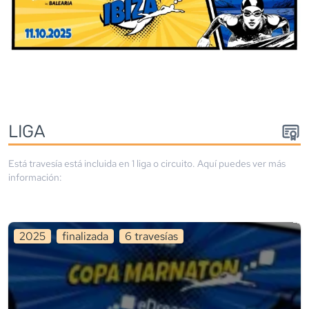
LIGA
Está travesía está incluida en
1
liga
o circuito
. Aquí puedes ver más
información:
2025
finalizada
6
travesía
s