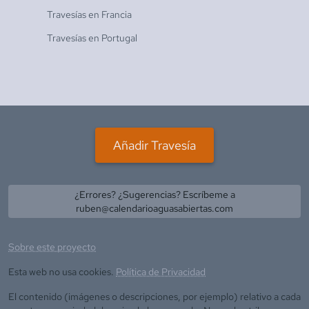
Travesías en
Francia
Travesías en
Portugal
Añadir Travesía
¿Errores? ¿Sugerencias? Escríbeme a
ruben@calendarioaguasabiertas.com
Sobre este proyecto
Esta web no usa cookies.
Política de Privacidad
El contenido (imágenes o descripciones, por ejemplo) relativo a cada