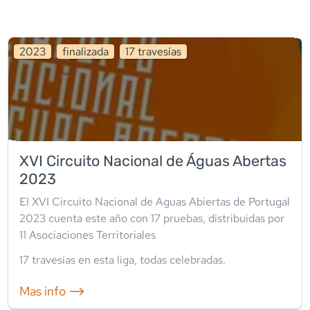
2023
finalizada
17
travesía
s
XVI Circuito Nacional de Águas Abertas
2023
El XVI Circuito Nacional de Aguas Abiertas de Portugal
2023 cuenta este año con 17 pruebas, distribuidas por
11 Asociaciones Territoriales
17
travesía
s
en esta liga
,
todas celebradas
.
Mas info ⟶