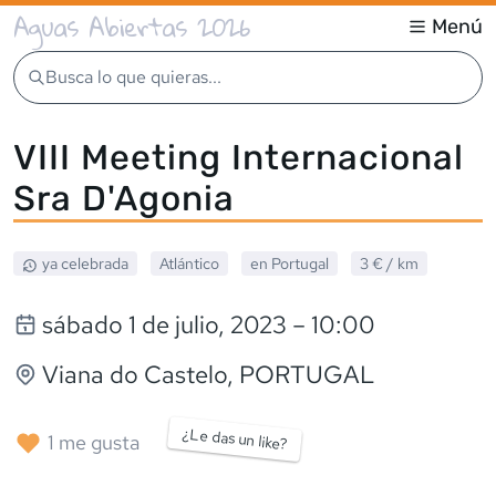
Aguas Abiertas 2026
Menú
Busca lo que quieras...
VIII Meeting Internacional
Sra D'Agonia
ya celebrada
Atlántico
en
Portugal
3 €
/ km
sábado 1 de julio, 2023
– 10:00
Viana do Castelo
,
PORTUGAL
¿Le das un like?
1
me gusta