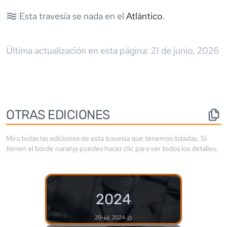
Esta travesía se nada en el
Atlántico
.
Última actualización en esta página:
21 de junio, 2026
OTRAS EDICIONES
Mira todas las ediciones de esta travesía que tenemos listadas. Si
tienen el borde
naranja
puedes hacer clic para ver todos los detalles.
2024
20-jul, 2024