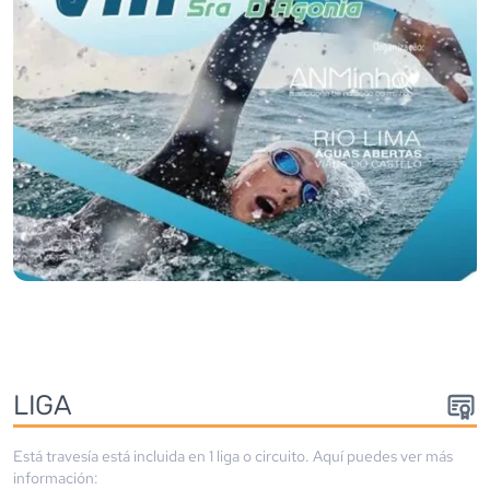
LIGA
Está travesía está incluida en
1
liga
o circuito
. Aquí puedes ver más
información: