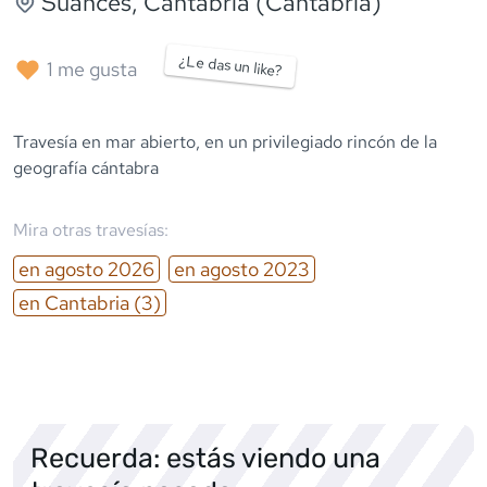
Suances
, Cantabria (Cantabria)
¿Le das un like?
1
me gusta
Travesía en mar abierto, en un privilegiado rincón de la
geografía cántabra
Mira otras travesías:
en
agosto
2026
en
agosto
2023
en
Cantabria
(3)
Recuerda: estás viendo una