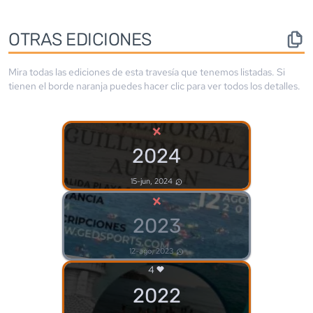
OTRAS EDICIONES
Mira todas las ediciones de esta travesía que tenemos listadas. Si
tienen el borde
naranja
puedes hacer clic para ver todos los detalles.
×
2024
15-jun, 2024
×
2023
12-ago, 2023
4
2022