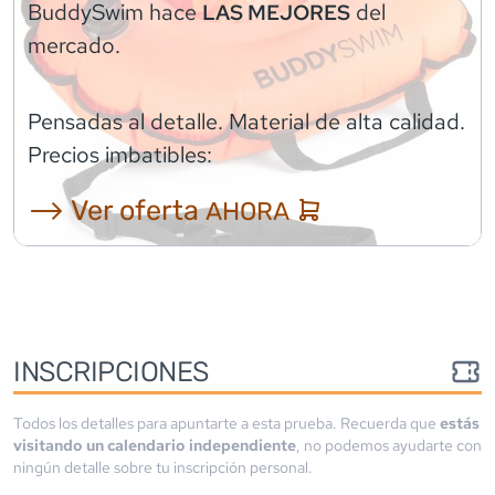
BuddySwim
hace
del
LAS MEJORES
mercado.
Pensadas al detalle. Material de alta calidad.
Precios imbatibles:
⟶ Ver oferta
AHORA
INSCRIPCIONES
Todos los detalles para apuntarte a esta prueba. Recuerda que
estás
visitando un calendario independiente
, no podemos ayudarte con
ningún detalle sobre tu inscripción personal.