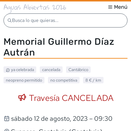
Aguas Abiertas 2026
Menú
Busca lo que quieras...
Memorial Guillermo Díaz
Autrán
ya celebrada
cancelada
Cantábrico
neopreno
permitido
no competitiva
8 €
/ km
Travesía CANCELADA
sábado 12 de agosto, 2023
– 09:30