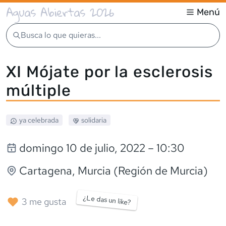
Aguas Abiertas 2026
Menú
Busca lo que quieras...
XI Mójate por la esclerosis
múltiple
ya celebrada
solidaria
domingo 10 de julio, 2022
– 10:30
Cartagena
, Murcia (Región de Murcia)
¿Le das un like?
3
me gusta