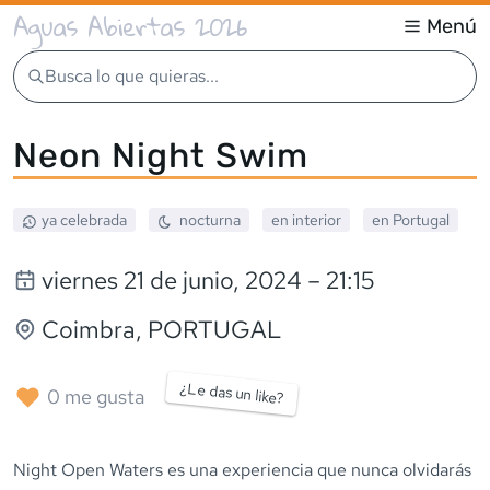
Aguas Abiertas 2026
Menú
Busca lo que quieras...
Neon Night Swim
ya celebrada
nocturna
en interior
en
Portugal
viernes 21 de junio, 2024
– 21:15
Coimbra
,
PORTUGAL
¿Le das un like?
0
me gusta
Night Open Waters es una experiencia que nunca olvidarás