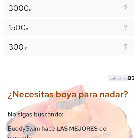
3000
m
1500
m
300
m
patrocinado
¿Necesitas boya para nadar?
No sigas buscando:
BuddySwim
hace
del
LAS MEJORES
mercado.