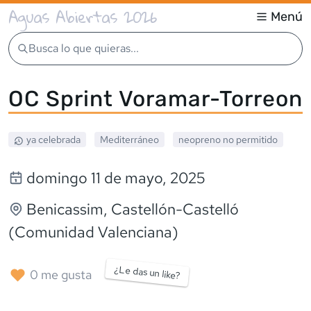
Aguas Abiertas 2026
Menú
Busca lo que quieras...
OC Sprint Voramar-Torreon
ya celebrada
Mediterráneo
neopreno
no permitido
domingo 11 de mayo, 2025
Benicassim
, Castellón-Castelló
(Comunidad Valenciana)
¿Le das un like?
0
me gusta