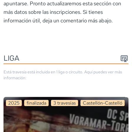
apuntarse. Pronto actualizaremos esta sección con
más datos sobre las inscripciones. Si tienes
información útil, deja un comentario más abajo.
LIGA
Está travesía está incluida en
1
liga
o circuito
. Aquí puedes ver más
información:
2025
finalizada
3
travesía
s
Castellón-Castelló