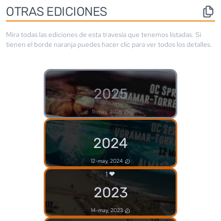
OTRAS EDICIONES
Mira todas las ediciones de esta travesía que tenemos listadas. Si
tienen el borde
naranja
puedes hacer clic para ver todos los detalles.
2025
11-may, 2025
2024
12-may, 2024
1
2023
14-may, 2023