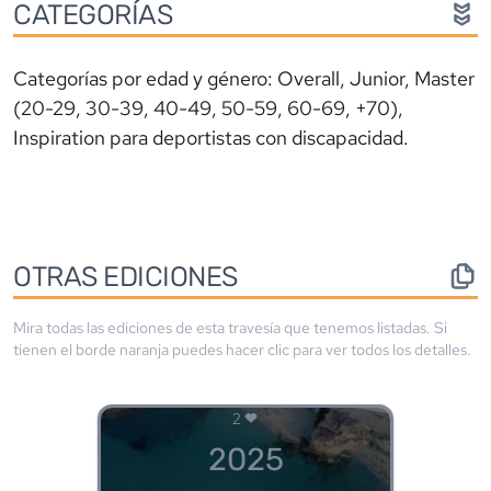
CATEGORÍAS
Categorías por edad y género: Overall, Junior, Master
(20-29, 30-39, 40-49, 50-59, 60-69, +70),
Inspiration para deportistas con discapacidad.
OTRAS EDICIONES
Mira todas las ediciones de esta travesía que tenemos listadas. Si
tienen el borde
naranja
puedes hacer clic para ver todos los detalles.
2
2025