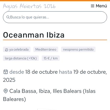
Aguas Abiertas 2026
Menú
Busca lo que quieras...
Oceanman Ibiza
ya celebrada
Mediterráneo
neopreno
permitido
larga distancia (+10k)
15 €
/ km
desde
18 de octubre
hasta
19 de octubre,
2025
Cala Bassa, Ibiza
, Illes Balears (Islas
Baleares)