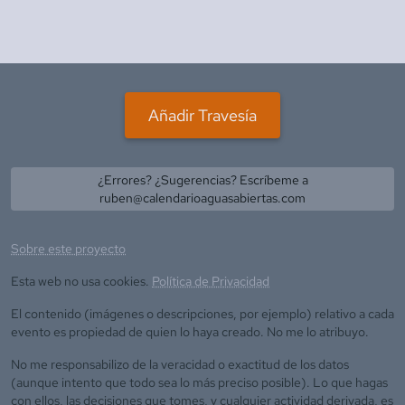
Añadir Travesía
¿Errores? ¿Sugerencias? Escríbeme a
ruben@calendarioaguasabiertas.com
Sobre este proyecto
Esta web no usa cookies.
Política de Privacidad
El contenido (imágenes o descripciones, por ejemplo) relativo a cada
evento es propiedad de quien lo haya creado. No me lo atribuyo.
No me responsabilizo de la veracidad o exactitud de los datos
(aunque intento que todo sea lo más preciso posible). Lo que hagas
con ellos, las decisiones que tomes, y cualquier actividad derivada, es