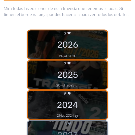
Mira todas las ediciones de esta travesía que tenemos listadas. Si
tienen el borde
naranja
puedes hacer clic para ver todos los detalles.
3
2026
19-jul, 2026
3
2025
20-jul, 2025
6
2024
21-jul, 2024
13
2023