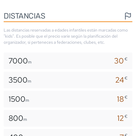
DISTANCIAS
Las distancias reservadas a edades infantiles están marcadas como
"kids". Es posible que el precio varíe según la planificación del
organizador, si perteneces a federaciones, clubes, etc.
7000
30
€
m
3500
24
€
m
1500
18
€
m
800
12
€
m
€