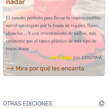
nadar
El tamaño perfecto para llevar lo imprescindible:
móvil (protegido por la funda de regalo), llaves,
chanclas... Y con revestimiento de nailon, más
resistente que el típico plástico de este tipo de
boyas donut
por
CRISTINA
⟶ Mira por qué les encanta
OTRAS EDICIONES