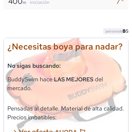
400
7
iniciación
m
patrocinado
¿Necesitas boya para nadar?
No sigas buscando:
BuddySwim
hace
del
LAS MEJORES
mercado.
Pensadas al detalle. Material de alta calidad.
Precios imbatibles:
⟶ Ver oferta