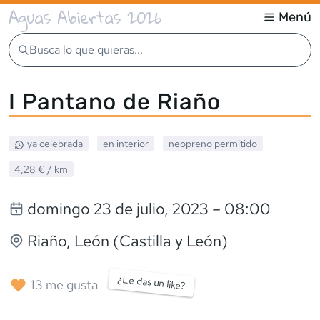
Aguas Abiertas 2026
Menú
Busca lo que quieras...
I Pantano de Riaño
ya celebrada
en interior
neopreno
permitido
4,28 €
/ km
domingo 23 de julio, 2023
– 08:00
Riaño
, León (Castilla y León)
¿Le das un like?
13
me gusta