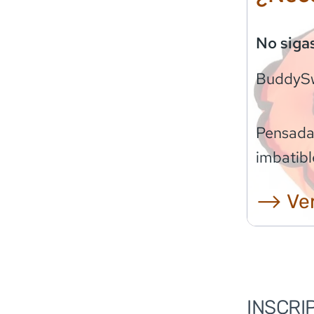
No siga
BuddyS
Pensadas
imbatibl
⟶ Ver
INSCRI