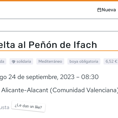
Nueva
elta al Peñón de Ifach
ada
solidaria
Mediterráneo
boya obligatoria
6,52 €
go 24 de septiembre, 2023
– 08:30
, Alicante-Alacant (Comunidad Valenciana
¿Le das un like?
usta