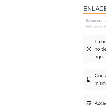
ENLAC
Encuentra to
enlaces se a
La b
no ti
aquí
Consu
mism
Acced