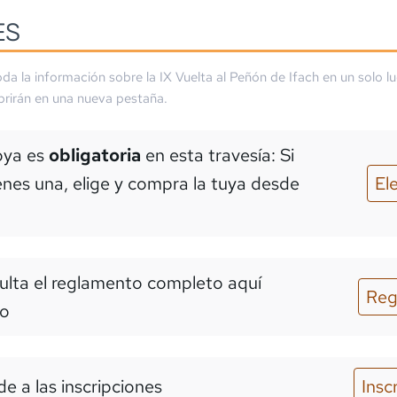
ES
da la información sobre la
IX Vuelta al Peñón de Ifach
en un solo lu
brirán en una nueva pestaña.
oya es
obligatoria
en esta travesía: Si
enes una, elige y compra la tuya desde
El
lta el reglamento completo aquí
Reg
o
e a las inscripciones
Insc