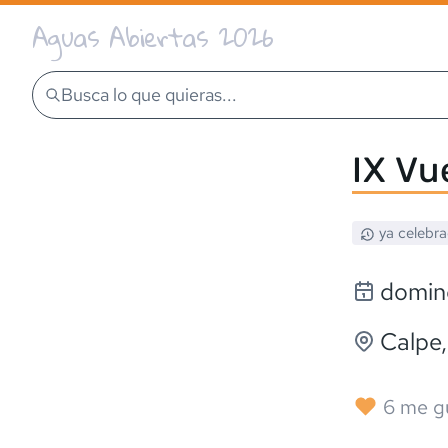
Aguas Abiertas 2026
Busca lo que quieras...
IX Vu
ya celebr
domin
Calpe
6
me g