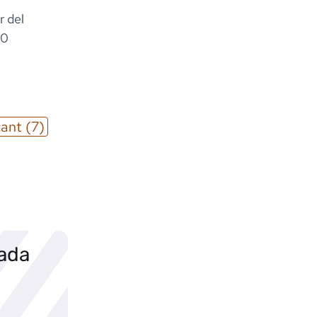
r del
00
cant
(7)
sada