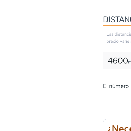
DISTAN
Las distanci
precio varíe
4600
El número 
¿Nece