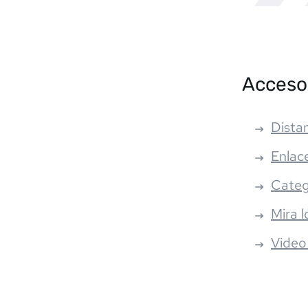
Acceso
Distan
Enlac
Categ
Mira l
Video