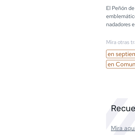
El Peñón de
emblemático
nadadores e
Mira otras t
en
septie
en
Comuni
Recue
Mira aquí