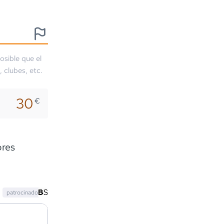
osible que el
, clubes, etc.
30
€
ores
patrocinado