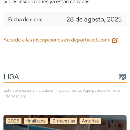
Las inscripciones ya estan cerradas:
28 de agosto, 2025
Fecha de cierre
Accede a las inscripciones en
deporticket.com
LIGA
Está travesía está incluida en
1
liga
o circuito
. Aquí puedes ver más
información:
2025
finalizada
9
travesía
s
Asturias