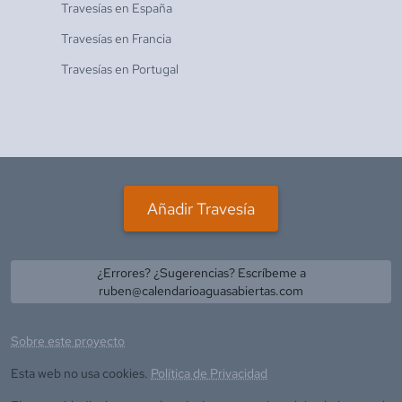
Travesías en
España
Travesías en
Francia
Travesías en
Portugal
Añadir Travesía
¿Errores? ¿Sugerencias? Escríbeme a
ruben@calendarioaguasabiertas.com
Sobre este proyecto
Esta web no usa cookies.
Política de Privacidad