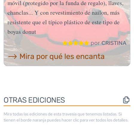
móvil (protegido por la funda de regalo), llaves,
chanclas... Y con revestimiento de nailon, más
resistente que el típico plástico de este tipo de
boyas donut
por
CRISTINA
⟶ Mira por qué les encanta
OTRAS EDICIONES
Mira todas las ediciones de esta travesía que tenemos listadas. Si
tienen el borde
naranja
puedes hacer clic para ver todos los detalles.