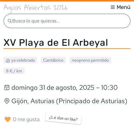
Aguas Abiertas 2026
Menú
Busca lo que quieras...
XV Playa de El Arbeyal
ya celebrada
Cantábrico
neopreno
permitido
8 €
/ km
domingo 31 de agosto, 2025
– 10:30
Gijón
, Asturias (Principado de Asturias)
¿Le das un like?
0
me gusta