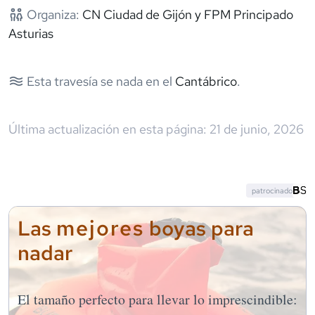
Organiza:
CN Ciudad de Gijón y FPM Principado
Asturias
Esta travesía se nada en el
Cantábrico
.
Última actualización en esta página:
21 de junio, 2026
patrocinado
mejores
Las
boyas para
nadar
El tamaño perfecto para llevar lo imprescindible: