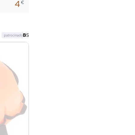
4
€
patrocinado