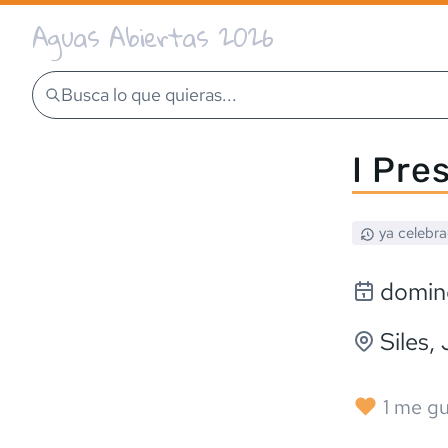
Aguas Abiertas 2026
Busca lo que quieras...
I Pre
ya celebr
doming
Siles
,
1
me gu