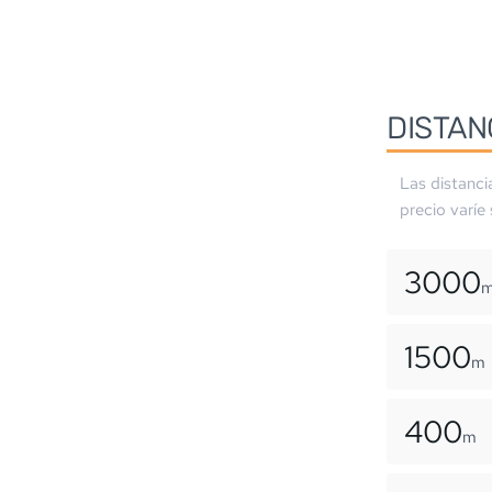
DISTAN
Las distanci
precio varíe
3000
1500
m
400
m