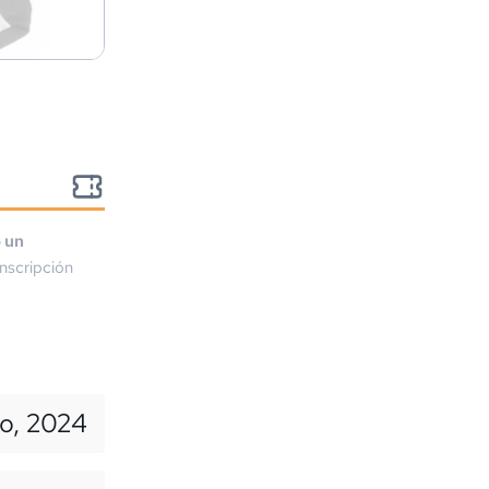
o un
nscripción
o, 2024