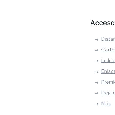
Acceso
Distan
Carte
Inclui
Enlac
Premi
Deja 
Más