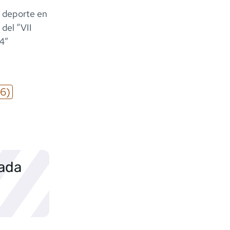
l deporte en
 del “VII
4”
6)
sada