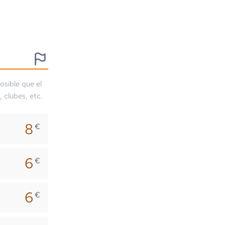
osible que el
, clubes, etc.
8
€
6
€
6
€