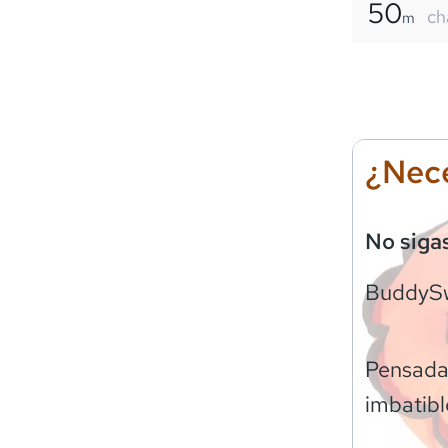
50
ch
m
¿Nece
No siga
BuddyS
Pensadas
imbatibl