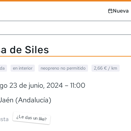
Nueva
sa de Siles
ada
en interior
neopreno
no permitido
2,66 €
/ km
o 23 de junio, 2024
– 11:00
 Jaén (Andalucía)
¿Le das un like?
sta