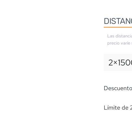
DISTAN
Las distanci
precio varíe
2×
150
Descuentos
Límite de 2