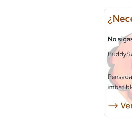
¿Nece
No siga
BuddyS
Pensadas
imbatibl
⟶ Ver