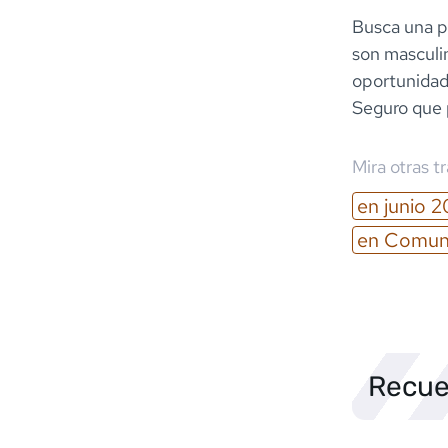
Busca una p
son masculin
oportunidad 
Seguro que 
Mira otras t
en
junio
2
en
Comuni
Recue