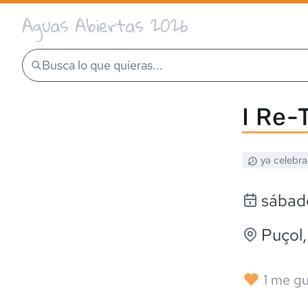
Aguas Abiertas 2026
Busca lo que quieras...
I Re-
ya celebr
sábado
Puçol
1
me gu