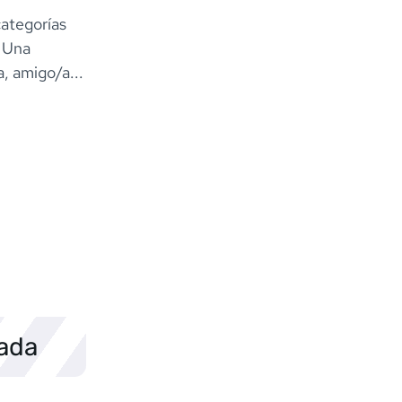
categorías
. Una
, amigo/a...
sada