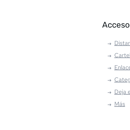
Acceso
Distan
Carte
Enlac
Categ
Deja 
Más