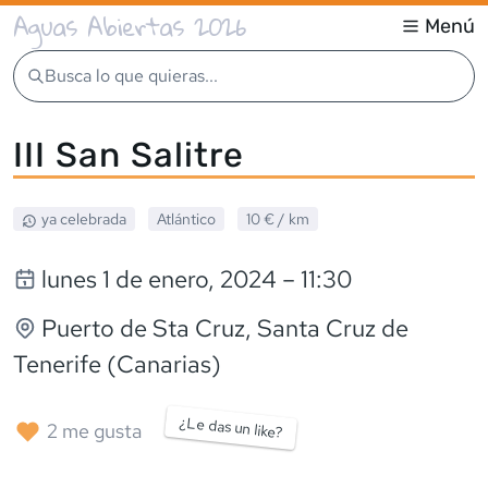
Aguas Abiertas 2026
Menú
Busca lo que quieras...
III San Salitre
ya celebrada
Atlántico
10 €
/ km
lunes 1 de enero, 2024
– 11:30
Puerto de Sta Cruz
, Santa Cruz de
Tenerife (Canarias)
¿Le das un like?
2
me gusta