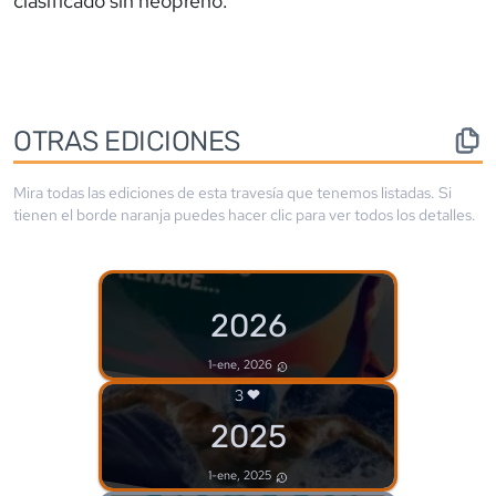
clasificado sin neopreno.
OTRAS EDICIONES
Mira todas las ediciones de esta travesía que tenemos listadas. Si
tienen el borde
naranja
puedes hacer clic para ver todos los detalles.
2026
1-ene, 2026
3
2025
1-ene, 2025