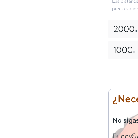
Las distanci
precio varíe
2000
1000
m
¿Nece
No siga
BuddyS