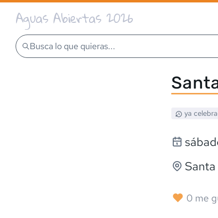
Aguas Abiertas 2026
Busca lo que quieras...
Santa
ya celebr
sábado
Santa 
0
me g