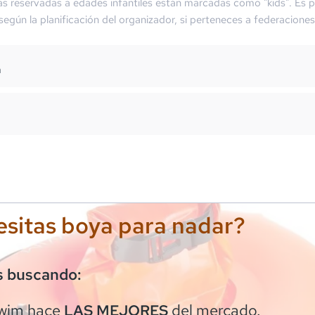
as reservadas a edades infantiles están marcadas como "kids". Es p
 según la planificación del organizador, si perteneces a federaciones
m
sitas boya para nadar?
s buscando:
wim
hace
del mercado.
LAS MEJORES