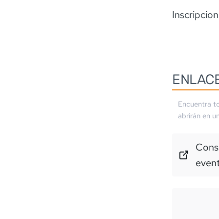
Inscripcion
ENLAC
Encuentra to
abrirán en u
Consu
even