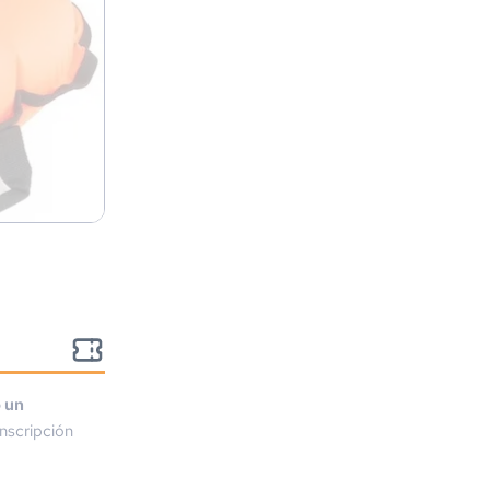
o un
nscripción