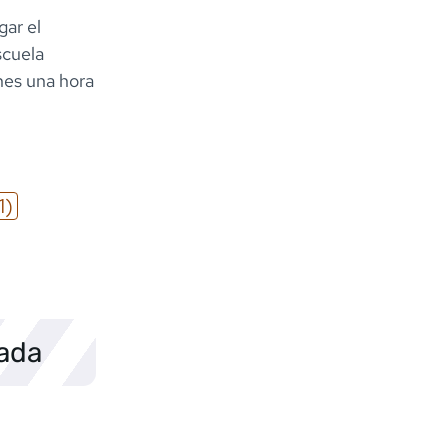
gar el
scuela
nes una hora
1)
sada