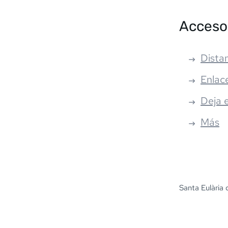
Acceso
Distan
Enlac
Deja 
Más
Santa Eulària 