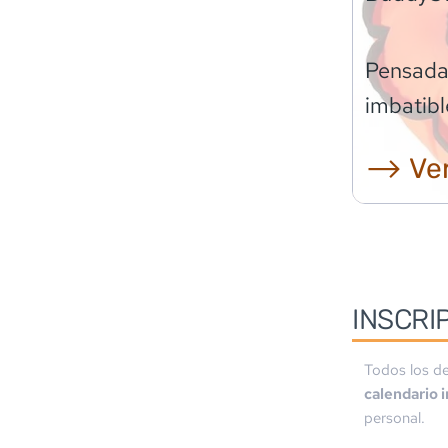
Pensadas
imbatibl
⟶ Ver
INSCRI
Todos los de
calendario 
personal.