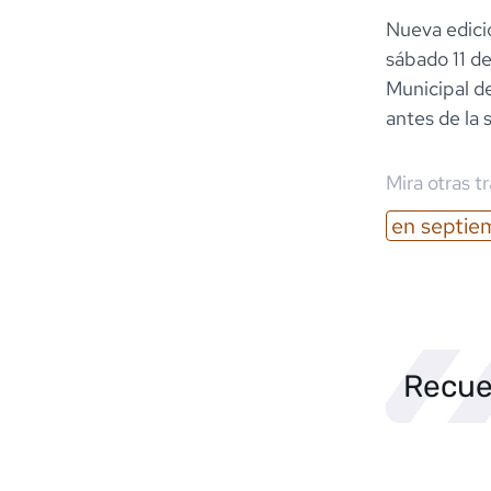
Nueva edició
sábado 11 de
Municipal d
antes de la s
Mira otras t
en
septie
Recue