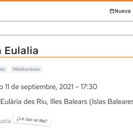
Nueva
 Eulalia
ada
Mediterráneo
 11 de septiembre, 2021
– 17:30
Eulària des Riu
, Illes Balears (Islas Baleare
¿Le das un like?
usta