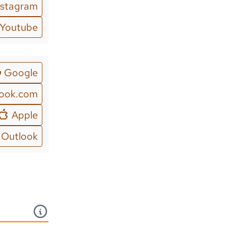
nstagram
Youtube
Google
look.com
Apple
Outlook