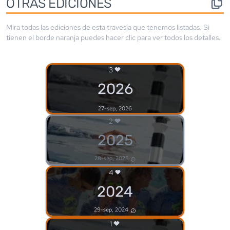
OTRAS EDICIONES
Mira todas las ediciones de esta travesía que tenemos listadas. Si
tienen el borde
naranja
puedes hacer clic para ver todos los detalles.
3
2026
27-sep, 2026
2
2025
28-sep, 2025
4
2024
29-sep, 2024
1