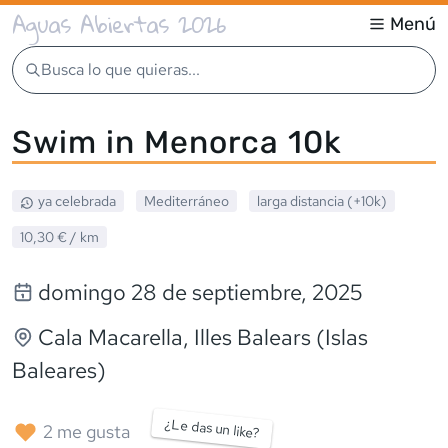
Aguas Abiertas 2026
Menú
Busca lo que quieras...
Swim in Menorca 10k
ya celebrada
Mediterráneo
larga distancia (+10k)
10,30 €
/ km
domingo 28 de septiembre, 2025
Cala Macarella
, Illes Balears (Islas
Baleares)
¿Le das un like?
2
me gusta