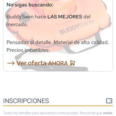
No sigas buscando:
BuddySwim
hace
del
LAS MEJORES
mercado.
Pensadas al detalle. Material de alta calidad.
Precios imbatibles:
⟶ Ver oferta
AHORA
INSCRIPCIONES
Todos los detalles para apuntarte a esta prueba. Recuerda que
estás