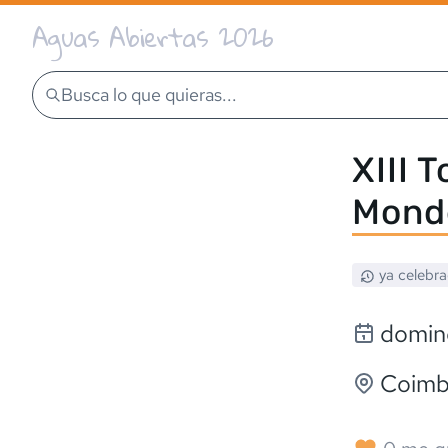
Aguas Abiertas 2026
Busca lo que quieras...
XIII 
Mond
ya celebr
domin
Coimb