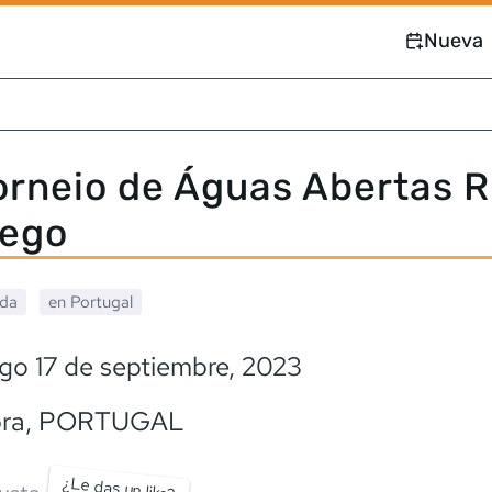
Nueva
Torneio de Águas Abertas R
ego
ada
en
Portugal
go 17 de septiembre, 2023
ra
,
PORTUGAL
¿Le das un like?