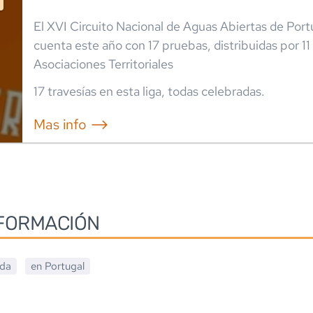
El XVI Circuito Nacional de Aguas Abiertas de Por
cuenta este año con 17 pruebas, distribuidas por 11
Asociaciones Territoriales
17
travesía
s
en esta liga
,
todas celebradas
.
Mas info ⟶
FORMACIÓN
ada
en
Portugal