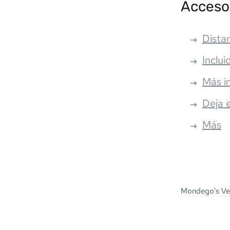
Acceso
Distan
Inclui
Más i
Deja 
Más
Mondego's Ver