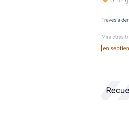
0
me g
Travesía de
Mira otras t
en
septie
Recue