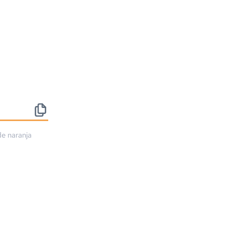
rde
naranja