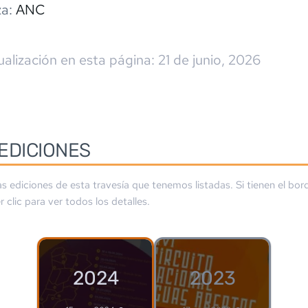
a:
ANC
ualización en esta página:
21 de junio, 2026
EDICIONES
as ediciones de esta travesía que tenemos listadas. Si tienen el bo
 clic para ver todos los detalles.
2024
2023