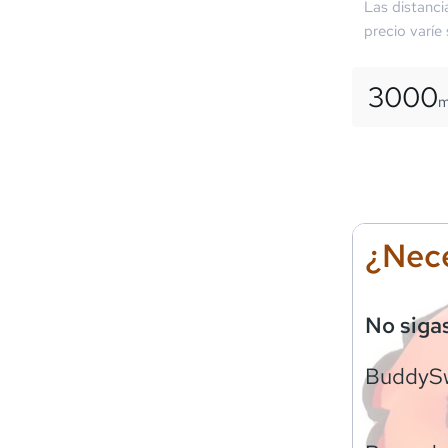
Las distanci
precio varíe
3000
¿Nece
No siga
BuddyS