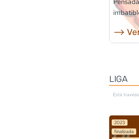
Pensadas
imbatibl
⟶ Ver
LIGA
Está travesí
2023
finalizada