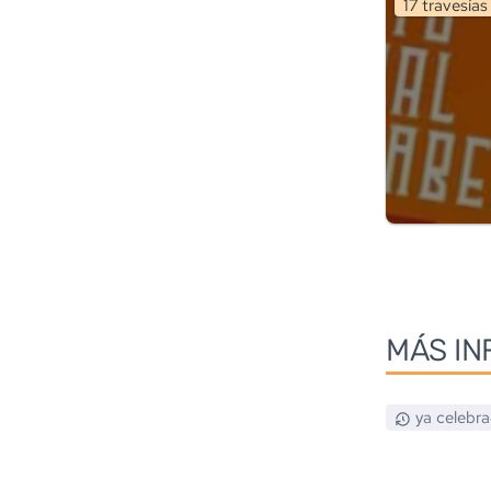
17
travesía
s
MÁS IN
ya celebr