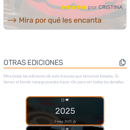
por
CRISTINA
⟶ Mira por qué les encanta
OTRAS EDICIONES
Mira todas las ediciones de esta travesía que tenemos listadas. Si
tienen el borde
naranja
puedes hacer clic para ver todos los detalles.
13
2025
3-may, 2025
14