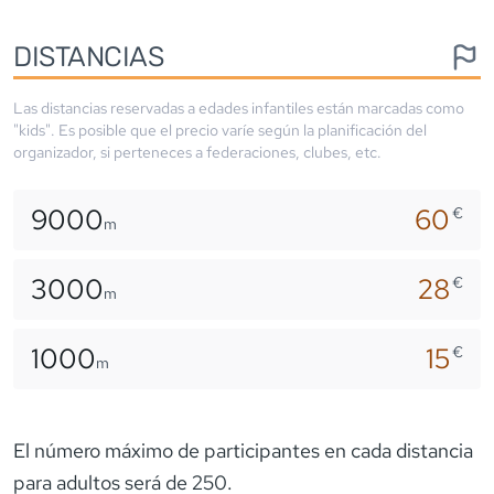
DISTANCIAS
Las distancias reservadas a edades infantiles están marcadas como
"kids". Es posible que el precio varíe según la planificación del
organizador, si perteneces a federaciones, clubes, etc.
9000
60
€
m
3000
28
€
m
1000
15
€
m
El número máximo de participantes en cada distancia
para adultos será de 250.