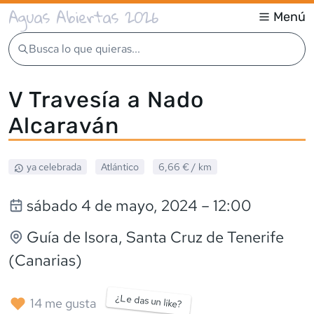
Aguas Abiertas 2026
Menú
Busca lo que quieras...
V Travesía a Nado
Alcaraván
ya celebrada
Atlántico
6,66 €
/ km
sábado 4 de mayo, 2024
– 12:00
Guía de Isora
, Santa Cruz de Tenerife
(Canarias)
¿Le das un like?
14
me gusta