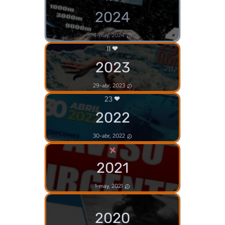
2024
4-may, 2024
11
2023
29-abr, 2023
23
2022
30-abr, 2022
×
2021
1-may, 2021
2020