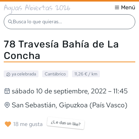
Aguas Abiertas 2026
Menú
Busca lo que quieras...
78 Travesía Bahía de La
Concha
ya celebrada
Cantábrico
11,26 €
/ km
sábado 10 de septiembre, 2022
– 11:45
San Sebastián
, Gipuzkoa (País Vasco)
¿Le das un like?
18
me gusta