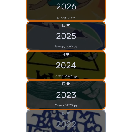
2026
12-sep, 2026
13
2025
13-sep, 2025
4
2024
7-sep, 2024
17
2023
9-sep, 2023
18
2022