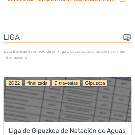
LIGA
Está travesía está incluida en
1
liga
o circuito
. Aquí puedes ver más
información:
2022
finalizada
9
travesía
s
Gipuzkoa
Liga de Gipuzkoa de Natación de Aguas