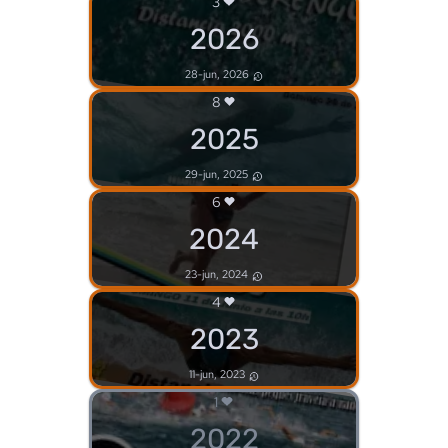
3
2026
28-jun, 2026
8
2025
29-jun, 2025
6
2024
23-jun, 2024
4
2023
11-jun, 2023
1
2022