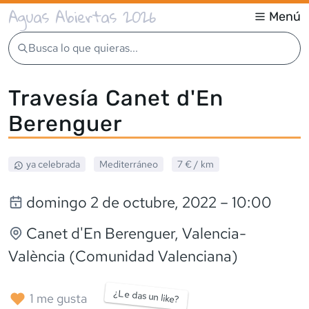
Aguas Abiertas 2026
Menú
Busca lo que quieras...
Travesía Canet d'En
Berenguer
ya celebrada
Mediterráneo
7 €
/ km
domingo 2 de octubre, 2022
– 10:00
Canet d'En Berenguer
, Valencia-
València (Comunidad Valenciana)
¿Le das un like?
1
me gusta