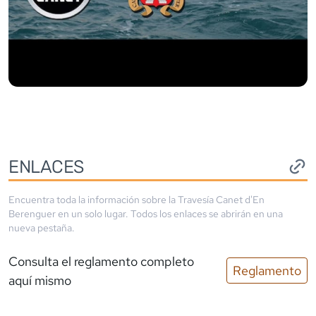
ENLACES
Encuentra toda la información sobre la
Travesía Canet d'En
Berenguer
en un solo lugar. Todos los enlaces se abrirán en una
nueva pestaña.
Consulta el reglamento completo
Reglamento
aquí mismo