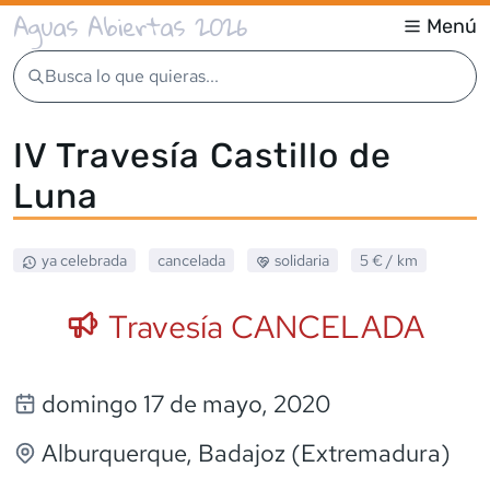
Aguas Abiertas 2026
Menú
Busca lo que quieras...
IV Travesía Castillo de
Luna
ya celebrada
cancelada
solidaria
5 €
/ km
Travesía CANCELADA
domingo 17 de mayo, 2020
Alburquerque
, Badajoz (Extremadura)