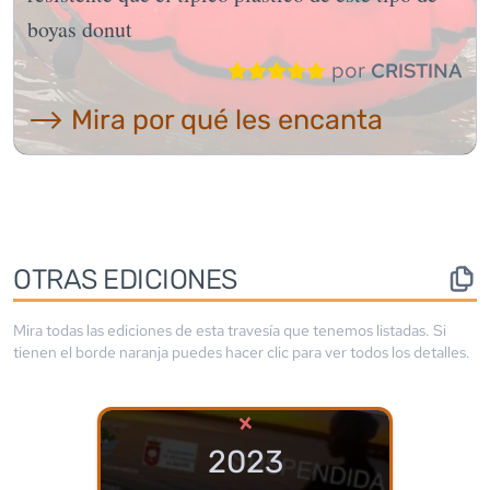
boyas donut
por
CRISTINA
⟶ Mira por qué les encanta
OTRAS EDICIONES
Mira todas las ediciones de esta travesía que tenemos listadas. Si
tienen el borde
naranja
puedes hacer clic para ver todos los detalles.
×
2023