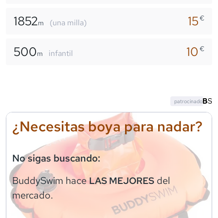
1852
15
€
(una milla)
m
500
10
€
infantil
m
patrocinado
¿Necesitas boya para nadar?
No sigas buscando:
BuddySwim
hace
del
LAS MEJORES
mercado.