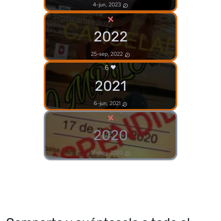
4-jun, 2023
×
2022
25-sep, 2022
6
2021
6-jun, 2021
×
2020
17-may, 2020